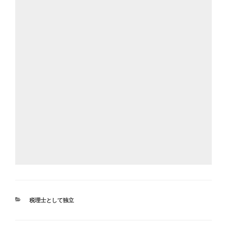
カ
税理士として独立
テ
ゴ
リ