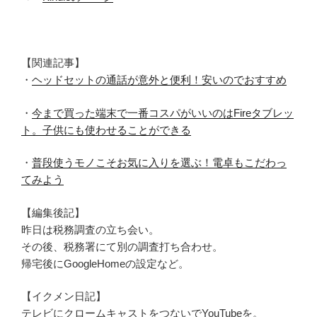
【関連記事】
・
ヘッドセットの通話が意外と便利！安いのでおすすめ
・
今まで買った端末で一番コスパがいいのはFireタブレッ
ト。子供にも使わせることができる
・
普段使うモノこそお気に入りを選ぶ！電卓もこだわっ
てみよう
【編集後記】
昨日は税務調査の立ち会い。
その後、税務署にて別の調査打ち合わせ。
帰宅後にGoogleHomeの設定など。
【イクメン日記】
テレビにクロームキャストをつないでYouTubeを。