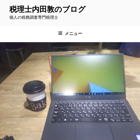
コ
税理士内田敦のブログ
ン
個人の税務調査専門税理士
テ
ン
ツ
メニュー
へ
ス
キ
ッ
プ