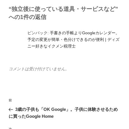
ー
“独立後に使っている道具・サービスなど”
への1件の返信
ピンバック:
手書きの手帳よりGoogleカレンダー。
予定の変更が簡単・色分けできるのが便利 | ディズ
ニー好きなイクメン税理士
コメントは受け付けていません。
投
前
前
稿
の
3歳の子供も「OK Google」。子供に体験させるため
ナ
投
に買ったGoogle Home
ビ
稿
次