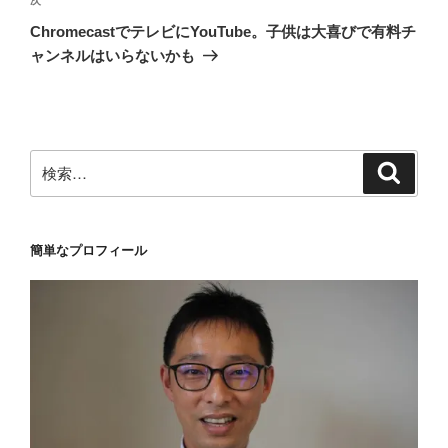
ゲ
次
の
ー
ChromecastでテレビにYouTube。子供は大喜びで有料チ
投
シ
ャンネルはいらないかも
稿
ョ
ン
検
検
索
索:
簡単なプロフィール