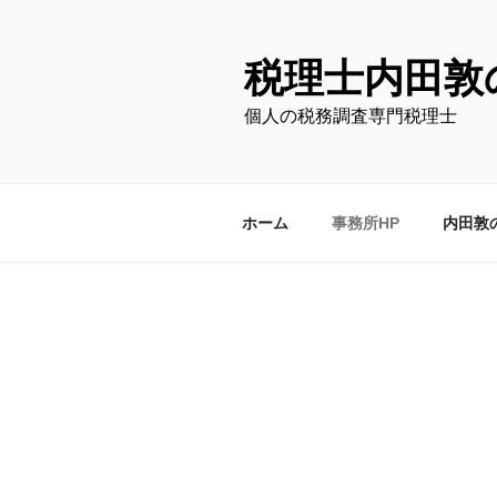
コ
ン
テ
税理士内田敦
ン
個人の税務調査専門税理士
ツ
へ
ス
キ
ホーム
事務所HP
内田敦
ッ
プ