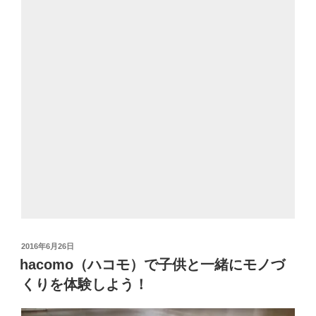
投
2016年6月26日
稿
hacomo（ハコモ）で子供と一緒にモノづ
日:
くりを体験しよう！