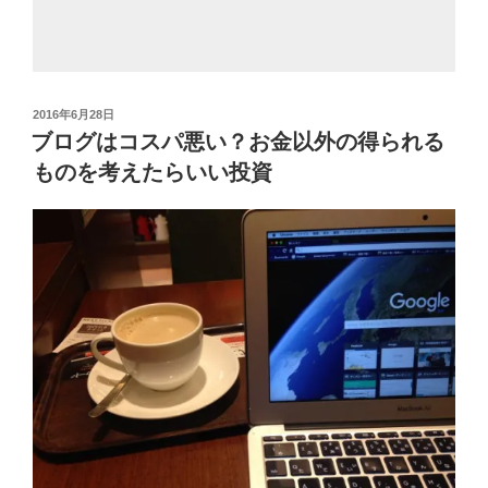
投
2016年6月28日
稿
ブログはコスパ悪い？お金以外の得られる
日:
ものを考えたらいい投資