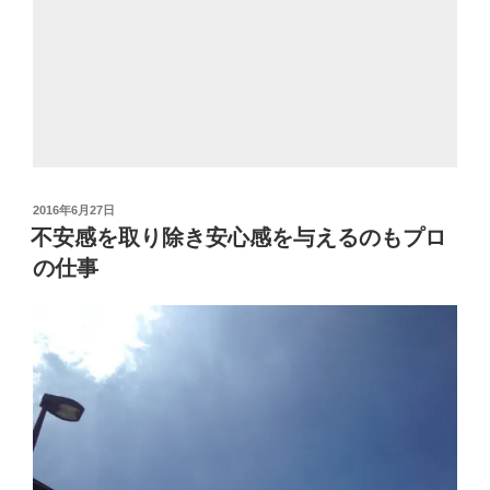
投
2016年6月27日
稿
不安感を取り除き安心感を与えるのもプロ
日:
の仕事