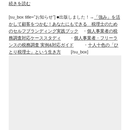
“ブ
続きを読む
ロ
[su_box title="お知らせ"] ■出版しました！→
「強み」を活
グ
かして顧客をつかむ！あなたにもできる 税理士のため
は
のセルフブランディング実践ブック
・
個人事業者の税
コ
務調査対応ケーススタディ
・
個人事業者・フリーラ
ス
ンスの税務調査 実例&対応ガイド
・
十人十色の「ひ
パ
とり税理士」という生き方
[/su_box]
悪
い？
お
金
以
外
の
得
ら
れ
る
も