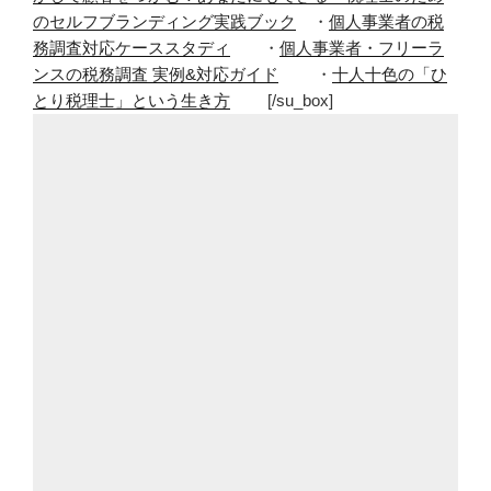
のセルフブランディング実践ブック
・
個人事業者の税
格
務調査対応ケーススタディ
・
個人事業者・フリーラ
を
ンスの税務調査 実例&対応ガイド
・
十人十色の「ひ
取
とり税理士」という生き方
[/su_box]
っ
て
も
バ
ラ
色
の
人
生
で
は
な
い！
取
っ