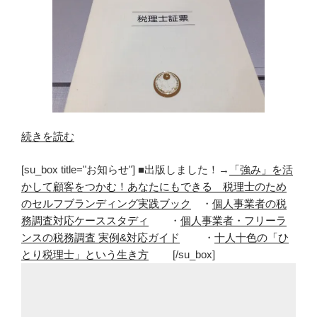
“税
続きを読む
理
[su_box title="お知らせ"] ■出版しました！→
「強み」を活
士
かして顧客をつかむ！あなたにもできる 税理士のため
試
のセルフブランディング実践ブック
・
個人事業者の税
験
務調査対応ケーススタディ
・
個人事業者・フリーラ
は
ンスの税務調査 実例&対応ガイド
・
十人十色の「ひ
受
とり税理士」という生き方
[/su_box]
験
で
き
る