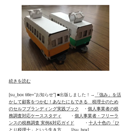
“hacomo（ハ
続きを読む
コ
[su_box title="お知らせ"] ■出版しました！→
「強み」を活
モ）
かして顧客をつかむ！あなたにもできる 税理士のため
で
のセルフブランディング実践ブック
・
個人事業者の税
子
務調査対応ケーススタディ
・
個人事業者・フリーラ
供
ンスの税務調査 実例&対応ガイド
・
十人十色の「ひ
と
とり税理士」という生き方
[/su_box]
一