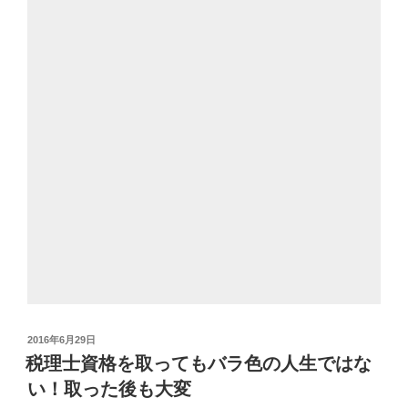
投
2016年6月29日
稿
税理士資格を取ってもバラ色の人生ではな
日:
い！取った後も大変