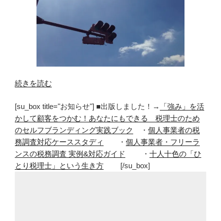
“不
続きを読む
安
[su_box title="お知らせ"] ■出版しました！→
「強み」を活
感
かして顧客をつかむ！あなたにもできる 税理士のため
を
のセルフブランディング実践ブック
・
個人事業者の税
取
務調査対応ケーススタディ
・
個人事業者・フリーラ
り
ンスの税務調査 実例&対応ガイド
・
十人十色の「ひ
除
とり税理士」という生き方
[/su_box]
き
安
心
感
を