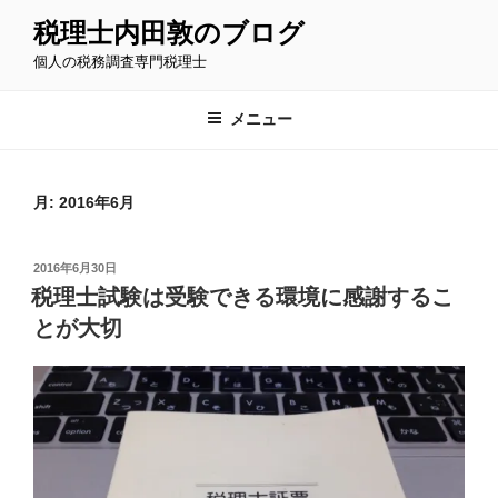
コ
税理士内田敦のブログ
ン
個人の税務調査専門税理士
テ
ン
ツ
メニュー
へ
ス
キ
月:
2016年6月
ッ
プ
投
2016年6月30日
稿
税理士試験は受験できる環境に感謝するこ
日:
とが大切