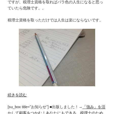
ですが、税理士資格を取ればバラ色の人生になると思っ
ていたら危険です。。
税理士資格を取っただけでは人生は楽にならないです。
“税
続きを読む
理
[su_box title="お知らせ"] ■出版しました！→
「強み」を活
士
かして顧客をつかむ！あなたにもできる 税理士のため
資