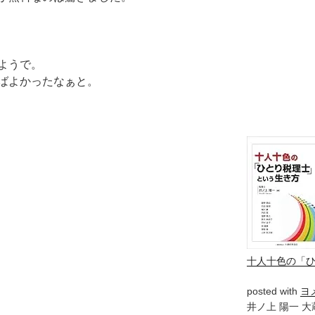
ようで。
ばよかったなぁと。
十人十色の「
posted with
ヨ
井ノ上 陽一 大蔵