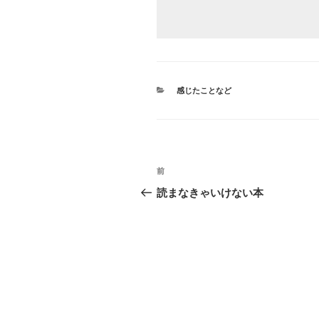
カ
感じたことなど
テ
ゴ
リ
ー
投
前
前
稿
の
読まなきゃいけない本
投
ナ
稿
ビ
ゲ
ー