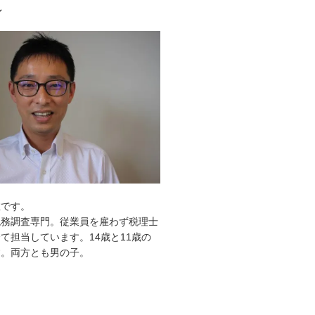
ル
敦です。
税務調査専門。従業員を雇わず税理士
て担当しています。14歳と11歳の
す。両方とも男の子。