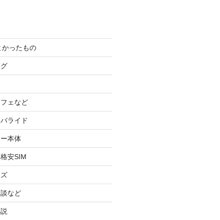
てよかったもの
ログ
カフェなど
イバライド
ケー本体
格安SIM
ッズ
験談など
小説