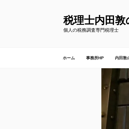
コ
ン
テ
税理士内田敦
ン
個人の税務調査専門税理士
ツ
へ
ス
キ
ホーム
事務所HP
内田敦
ッ
プ