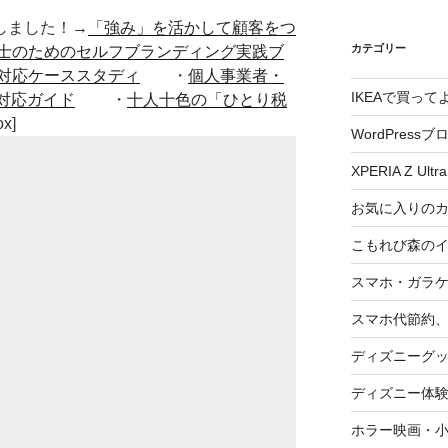
■出版しました！→
「強み」を活かして顧客をつ
カテゴリー
士のためのセルフブランディング実践ブ
対応ケーススタディ
・
個人事業者・
IKEAで買っ
対応ガイド
・
十人十色の「ひとり税
ox]
WordPressブ
XPERIA Z Ultra
お気に入りの
こもれび森の
スマホ・ガラ
スマホ代節約、
ディズニーグ
ディズニー体
ホラー映画・