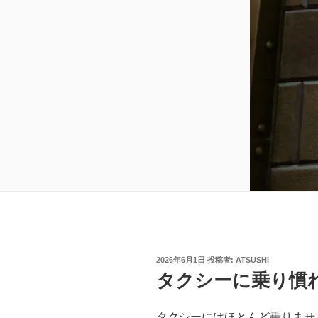
投
2026年6月1日
投稿者:
ATSUSHI
稿
タクシーに乗り慣
日:
タクシーにはほとんど乗りませ