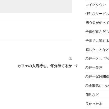
レイクタウン
便利なサービ
初心者が使って
子供が喜んだ
子育てに関す
感じたことな
税理士として
次
次
の
カフェの入店待ち。何分待てるか
税理士業務
投
稿
税理士試験関
税金関係につ
節約など
良かった本