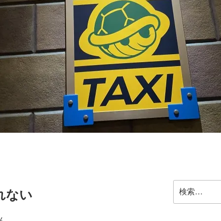
検
れない
索:
ん。