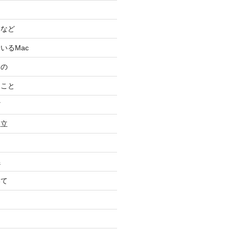
スなど
いるMac
もの
ること
ど
独立
係
いて