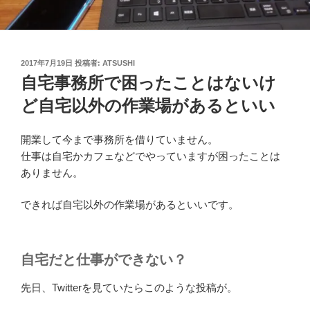
投
2017年7月19日
投稿者:
ATSUSHI
稿
自宅事務所で困ったことはないけ
日:
ど自宅以外の作業場があるといい
開業して今まで事務所を借りていません。
仕事は自宅かカフェなどでやっていますが困ったことは
ありません。
できれば自宅以外の作業場があるといいです。
自宅だと仕事ができない？
先日、Twitterを見ていたらこのような投稿が。