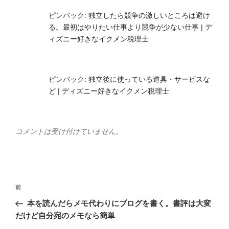
ピンバック:
独立したら競争の激しいところは避け
る。最初はやりたい仕事より競争が少ない仕事 | デ
ィズニー好きなイクメン税理士
ピンバック:
独立後に使っている道具・サービスな
ど | ディズニー好きなイクメン税理士
コメントは受け付けていません。
投
前
前
稿
の
本を読んだらメモ代わりにブログを書く。書評は大変
ナ
投
だけど自分宛のメモなら簡単
ビ
稿