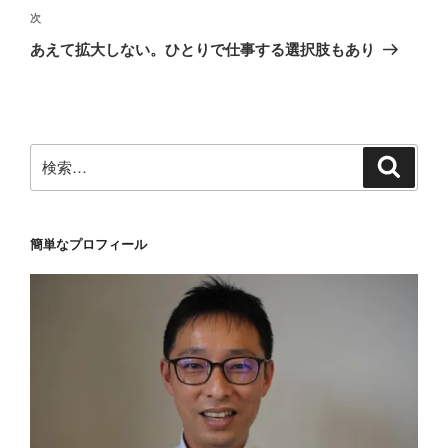
ゲ
次
次
の
ー
あえて拡大しない。ひとりで仕事する選択肢もあり
投
シ
稿
ョ
ン
検
検
索
索:
簡単なプロフィール