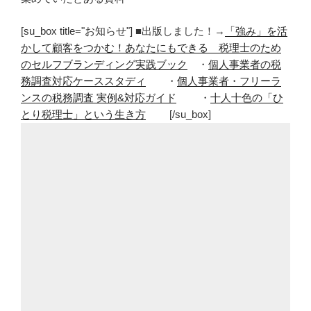
[su_box title="お知らせ"] ■出版しました！→
「強み」を活
かして顧客をつかむ！あなたにもできる 税理士のため
のセルフブランディング実践ブック
・
個人事業者の税
務調査対応ケーススタディ
・
個人事業者・フリーラ
ンスの税務調査 実例&対応ガイド
・
十人十色の「ひ
とり税理士」という生き方
[/su_box]