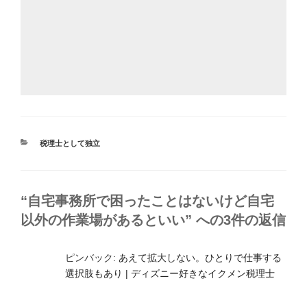
カ
税理士として独立
テ
ゴ
リ
ー
“自宅事務所で困ったことはないけど自宅
以外の作業場があるといい” への3件の返信
ピンバック:
あえて拡大しない。ひとりで仕事する
選択肢もあり | ディズニー好きなイクメン税理士