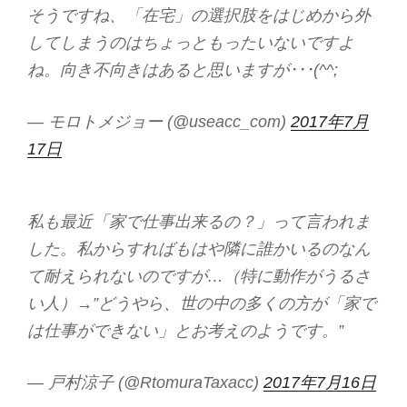
そうですね、「在宅」の選択肢をはじめから外
してしまうのはちょっともったいないですよ
ね。向き不向きはあると思いますが･･･(^^;
— モロトメジョー (@useacc_com)
2017年7月
17日
私も最近「家で仕事出来るの？」って言われま
した。私からすればもはや隣に誰かいるのなん
て耐えられないのですが…（特に動作がうるさ
い人）→”どうやら、世の中の多くの方が「家で
は仕事ができない」とお考えのようです。”
— 戸村涼子 (@RtomuraTaxacc)
2017年7月16日