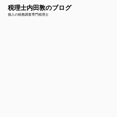
コ
税理士内田敦のブログ
ン
個人の税務調査専門税理士
テ
ン
ツ
へ
ス
キ
ッ
プ