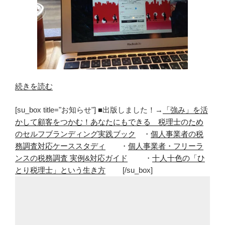
“ド
続きを読む
コ
[su_box title="お知らせ"] ■出版しました！→
「強み」を活
モ
かして顧客をつかむ！あなたにもできる 税理士のため
Wi-
のセルフブランディング実践ブック
・
個人事業者の税
Fi
務調査対応ケーススタディ
・
個人事業者・フリーラ
が
ンスの税務調査 実例&対応ガイド
・
十人十色の「ひ
地
とり税理士」という生き方
[/su_box]
味
に
便
利！
安