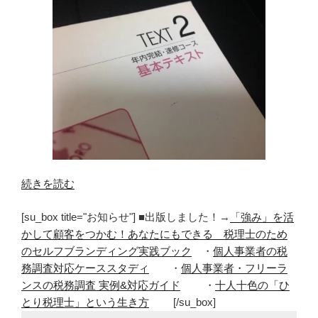
“【税
続きを読む
理
[su_box title="お知らせ"] ■出版しました！→
「強み」を活
士
かして顧客をつかむ！あなたにもできる 税理士のため
試
のセルフブランディング実践ブック
・
個人事業者の税
験】
務調査対応ケーススタディ
・
個人事業者・フリーラ
レ
ンスの税務調査 実例&対応ガイド
・
十人十色の「ひ
ギ
とり税理士」という生き方
[/su_box]
ュ