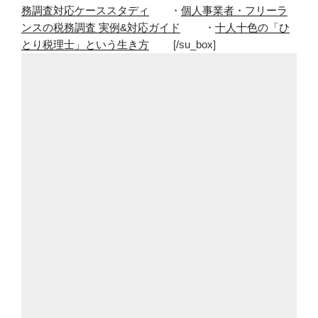
務調査対応ケーススタディ
・
個人事業者・フリーラ
で
ンスの税務調査 実例&対応ガイド
・
十人十色の「ひ
い
とり税理士」という生き方
[/su_box]
る
ブ
ロ
グ。
そ
れ
ぞ
れ
違
っ
て
面
白
い！”
の