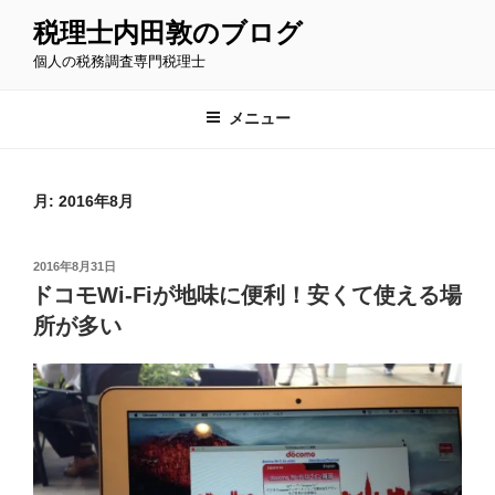
コ
税理士内田敦のブログ
ン
個人の税務調査専門税理士
テ
ン
ツ
メニュー
へ
ス
キ
月:
2016年8月
ッ
プ
投
2016年8月31日
稿
ドコモWi-Fiが地味に便利！安くて使える場
日:
所が多い