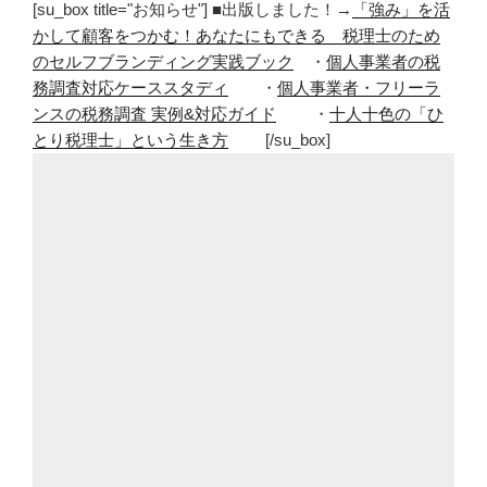
[su_box title="お知らせ"] ■出版しました！→
「強み」を活
ー
かして顧客をつかむ！あなたにもできる 税理士のため
ジ
のセルフブランディング実践ブック
・
個人事業者の税
ア
務調査対応ケーススタディ
・
個人事業者・フリーラ
ム
ンスの税務調査 実例&対応ガイド
・
十人十色の「ひ
パ
とり税理士」という生き方
[/su_box]
ー
ク
茨
城
県
自
然
博
物
館
は
子
供
も