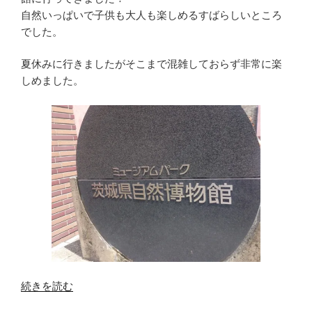
自然いっぱいで子供も大人も楽しめるすばらしいところ
でした。
夏休みに行きましたがそこまで混雑しておらず非常に楽
しめました。
“ミ
続きを読む
ュ