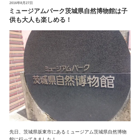
投
2016年8月27日
稿
ミュージアムパーク茨城県自然博物館は子
日:
供も大人も楽しめる！
先日、茨城県坂東市にあるミュージアム茨城県自然博物
館に行ってきました！