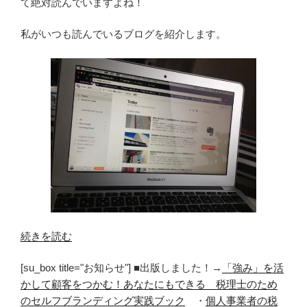
て絶対読んでいますよね！
私がいつも読んでいるブログを紹介します。
“い
続きを読む
つ
[su_box title="お知らせ"] ■出版しました！→
「強み」を活
も
かして顧客をつかむ！あなたにもできる 税理士のため
読
のセルフブランディング実践ブック
・
個人事業者の税
ん