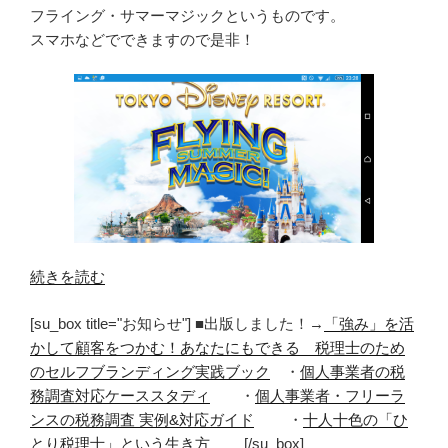
フライング・サマーマジックというものです。
スマホなどでできますので是非！
“デ
続きを読む
ィ
[su_box title="お知らせ"] ■出版しました！→
「強み」を活
ズ
かして顧客をつかむ！あなたにもできる 税理士のため
ニ
のセルフブランディング実践ブック
・
個人事業者の税
ー
務調査対応ケーススタディ
・
個人事業者・フリーラ
の
ンスの税務調査 実例&対応ガイド
・
十人十色の「ひ
フ
とり税理士」という生き方
[/su_box]
ラ