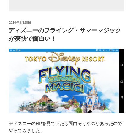
投
2016年8月28日
稿
ディズニーのフライング・サマーマジック
日:
が爽快で面白い！
ディズニーのHPを見ていたら面白そうなのがあったので
やってみました。