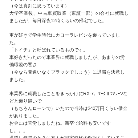
（今は真剣に思っています）
大学卒業後、中古車買取業（東証一部）の会社に就職し
ましたが、毎日深夜12時くらいの帰宅でした。
車が好きで学生時代にカローラレビンを乗っていまし
た。
「トイチ」と呼ばれているものです。
車好きだったので車業界に就職しましたが、あまりの労
働環境の悪さ
（今なら間違いなくブラックでしょう）に退職を決意し
ました。
車業界に就職したことをきっかけにRX-7、ﾏｰｸⅡﾂｱﾗｰVな
どと乗り継いで
（もちろんローンで）いたので当時は240万円くらい借金
がありました。
お金には苦労しましたね。新卒で給料も安いです
し。。。
退職し無職のときに友人が国家資格の勉強をしているこ