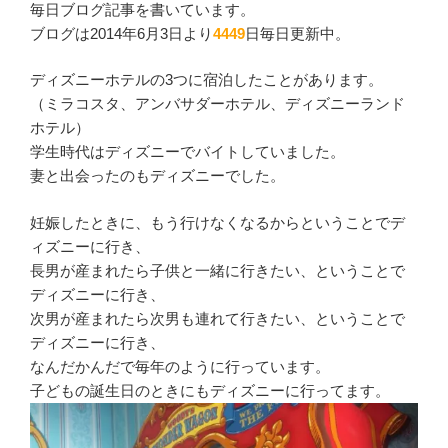
毎日ブログ記事を書いています。
ブログは2014年6月3日より
4449
日毎日更新中。
ディズニーホテルの3つに宿泊したことがあります。
（ミラコスタ、アンバサダーホテル、ディズニーランド
ホテル）
学生時代はディズニーでバイトしていました。
妻と出会ったのもディズニーでした。
妊娠したときに、もう行けなくなるからということでデ
ィズニーに行き、
長男が産まれたら子供と一緒に行きたい、ということで
ディズニーに行き、
次男が産まれたら次男も連れて行きたい、ということで
ディズニーに行き、
なんだかんだで毎年のように行っています。
子どもの誕生日のときにもディズニーに行ってます。