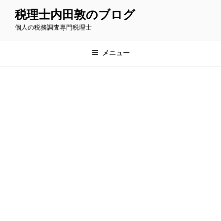
コ
税理士内田敦のブログ
ン
個人の税務調査専門税理士
テ
ン
ツ
メニュー
へ
ス
キ
ッ
プ