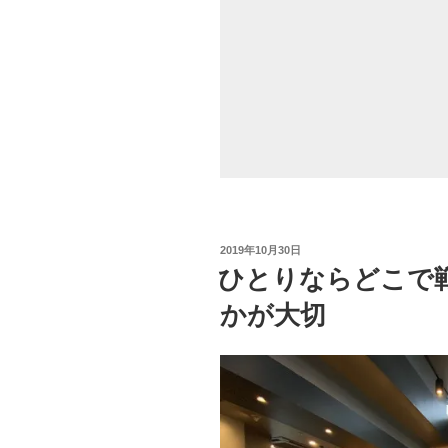
時
間
が
あ
る。
移
動
時
間
が
投
2019年10月30日
バ
稿
ひとりならどこで
カ
日:
に
かが大切
な
ら
な
い”
の