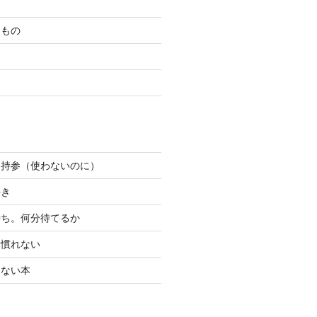
たもの
ン持参（使わないのに）
好き
待ち。何分待てるか
り慣れない
けない本