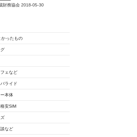
財務協会 2018-05-30
てよかったもの
ログ
カフェなど
イバライド
ケー本体
格安SIM
ッズ
験談など