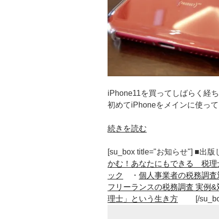
iPhone11を買ってしばらく経
初めてiPhoneをメインに使
“初
続きを読む
め
て
[su_box title="お知らせ"] 
iPhone
かむ！あなたにもできる 税理
を
ック
・
個人事業者の税務調査
メ
フリーランスの税務調査 実例&
イ
理士」という生き方
[/su_b
ン