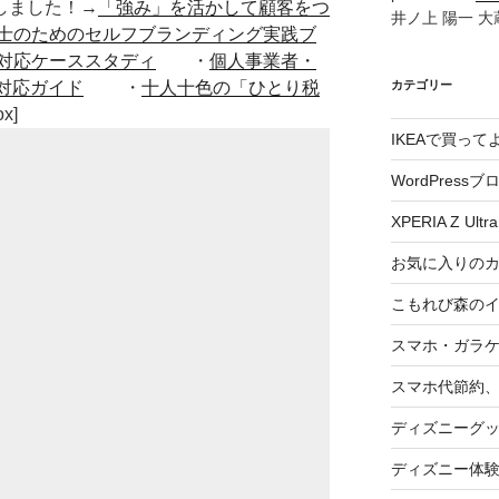
■出版しました！→
「強み」を活かして顧客をつ
井ノ上 陽一 大蔵
士のためのセルフブランディング実践ブ
対応ケーススタディ
・
個人事業者・
カテゴリー
対応ガイド
・
十人十色の「ひとり税
ox]
IKEAで買っ
WordPressブ
XPERIA Z Ultra
お気に入りの
こもれび森の
スマホ・ガラ
スマホ代節約、
ディズニーグ
ディズニー体