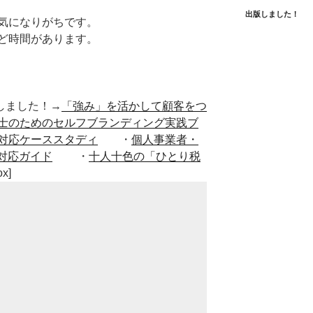
出版しました！
気になりがちです。
ど時間があります。
■出版しました！→
「強み」を活かして顧客をつ
士のためのセルフブランディング実践ブ
対応ケーススタディ
・
個人事業者・
対応ガイド
・
十人十色の「ひとり税
ox]