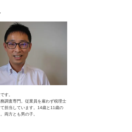
ル
敦です。
税務調査専門。従業員を雇わず税理士
て担当しています。14歳と11歳の
す。両方とも男の子。