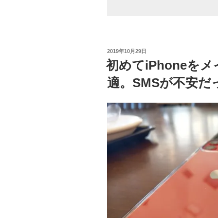
切”
の
投
2019年10月29日
稿
初めてiPhone
日:
適。SMSが不安だ