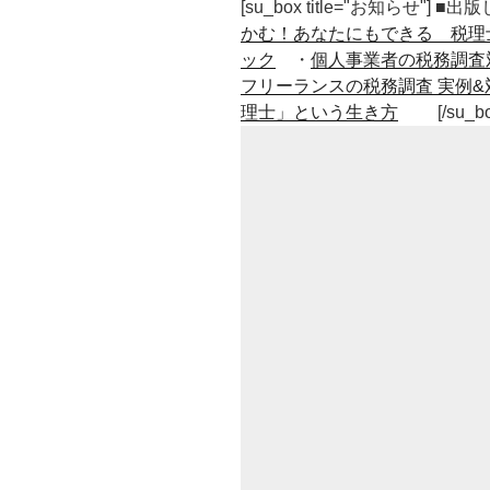
り
[su_box title="お知らせ"] 
な
かむ！あなたにもできる 税理
ら
ック
・
個人事業者の税務調査
ど
フリーランスの税務調査 実例&
こ
理士」という生き方
[/su_b
で
戦
う
か・
誰
を
相
手
に
す
る
か
が
大