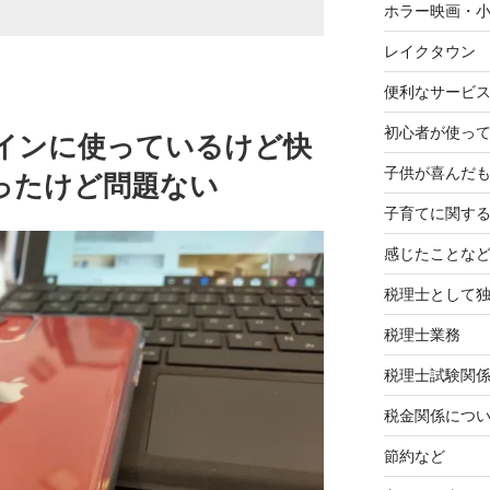
ホラー映画・
レイクタウン
便利なサービ
初心者が使って
をメインに使っているけど快
子供が喜んだ
ったけど問題ない
子育てに関す
感じたことな
税理士として
税理士業務
税理士試験関
税金関係につ
節約など