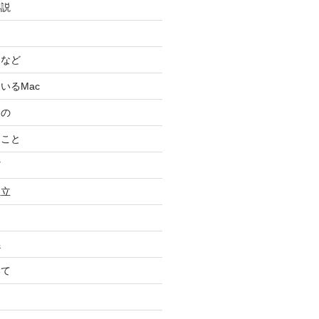
小説
スなど
いるMac
もの
ること
ど
独立
係
いて