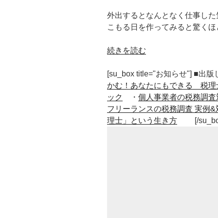
外出するとなんとなく仕事した
こもる日を作ってみると驚くほ
“外
続きを読む
出
し
[su_box title="お知らせ"] 
な
かむ！あなたにもできる 税理
い
ック
・
個人事業者の税務調査
日
フリーランスの税務調査 実例&
を
理士」という生き方
[/su_b
作
る
と
驚
く
く
ら
い