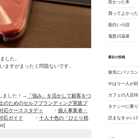
良かった本
買ってよかっ
面白い小説
鬼怒川温泉
最近の投稿
ちました。
っていますがまったく問題ないです。
旅先にパソコ
やはり一人が
カフェの入店
■出版しました！→
「強み」を活かして顧客をつ
士のためのセルフブランディング実践ブ
タクシーに乗
対応ケーススタディ
・
個人事業者・
対応ガイド
・
十人十色の「ひとり税
読まなきゃい
ox]