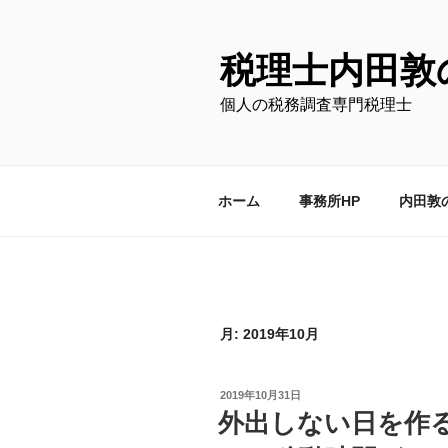
コ
ン
テ
税理士内田敦
ン
個人の税務調査専門税理士
ツ
へ
ス
キ
ホーム
事務所HP
内田敦
ッ
プ
月:
2019年10月
投
2019年10月31日
稿
外出しない日を作
日: