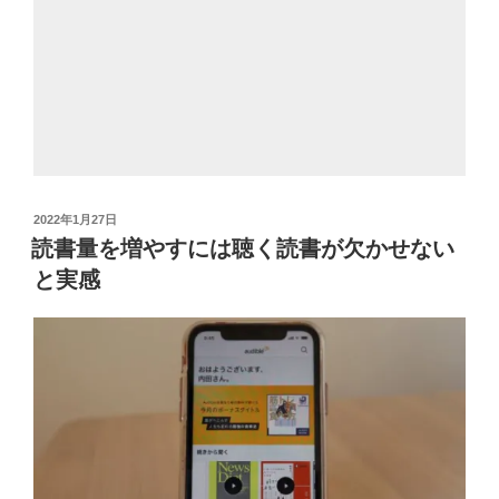
投
2022年1月27日
稿
読書量を増やすには聴く読書が欠かせない
日:
と実感