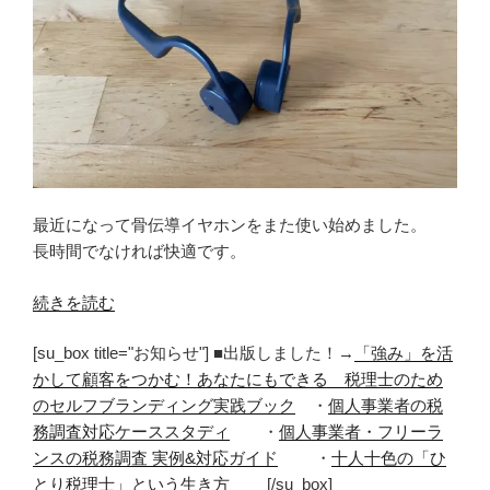
最近になって骨伝導イヤホンをまた使い始めました。
長時間でなければ快適です。
“骨
続きを読む
伝
[su_box title="お知らせ"] ■出版しました！→
「強み」を活
導
かして顧客をつかむ！あなたにもできる 税理士のため
イ
のセルフブランディング実践ブック
・
個人事業者の税
ヤ
務調査対応ケーススタディ
・
個人事業者・フリーラ
ホ
ンスの税務調査 実例&対応ガイド
・
十人十色の「ひ
ン
とり税理士」という生き方
[/su_box]
を