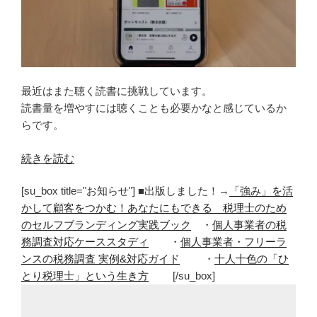
最近はまた聴く読書に挑戦しています。
読書量を増やすには聴くことも必要かなと感じているか
らです。
“読
続きを読む
書
[su_box title="お知らせ"] ■出版しました！→
「強み」を活
量
かして顧客をつかむ！あなたにもできる 税理士のため
を
のセルフブランディング実践ブック
・
個人事業者の税
増
務調査対応ケーススタディ
・
個人事業者・フリーラ
や
ンスの税務調査 実例&対応ガイド
・
十人十色の「ひ
す
とり税理士」という生き方
[/su_box]
に
は
聴