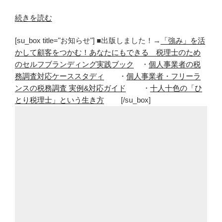
“寝
続きを読む
落
[su_box title="お知らせ"] ■出版しました！→
「強み」を活
ち
かして顧客をつかむ！あなたにもできる 税理士のため
を
のセルフブランディング実践ブック
・
個人事業者の税
防
務調査対応ケーススタディ
・
個人事業者・フリーラ
ぐ
ンスの税務調査 実例&対応ガイド
・
十人十色の「ひ
た
とり税理士」という生き方
[/su_box]
め
に
立
つ
よ
う
に
し
て
い
る”