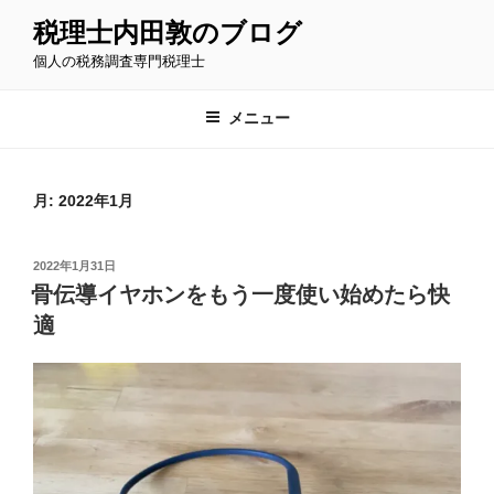
コ
税理士内田敦のブログ
ン
個人の税務調査専門税理士
テ
ン
ツ
メニュー
へ
ス
キ
月:
2022年1月
ッ
プ
投
2022年1月31日
稿
骨伝導イヤホンをもう一度使い始めたら快
日:
適