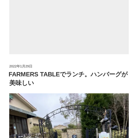
投
2022年1月29日
稿
FARMERS TABLEでランチ。ハンバーグが
日:
美味しい