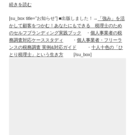
“ボ
続きを読む
ン
[su_box title="お知らせ"] ■出版しました！→
「強み」を活
ベ
かして顧客をつかむ！あなたにもできる 税理士のため
イ
のセルフブランディング実践ブック
・
個人事業者の税
の
務調査対応ケーススタディ
・
個人事業者・フリーラ
カ
ンスの税務調査 実例&対応ガイド
・
十人十色の「ひ
レ
とり税理士」という生き方
[/su_box]
ー
が
好
き。
イ
ン
ド
カ
レ
ー
が
ち