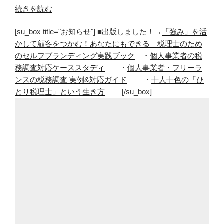
“コ
続きを読む
コ
[su_box title="お知らせ"] ■出版しました！→
「強み」を活
ナ
かして顧客をつかむ！あなたにもできる 税理士のため
ッ
のセルフブランディング実践ブック
・
個人事業者の税
ツ
務調査対応ケーススタディ
・
個人事業者・フリーラ
オ
ンスの税務調査 実例&対応ガイド
・
十人十色の「ひ
イ
とり税理士」という生き方
[/su_box]
ル
を
購
入。
珈
琲
に
入
れ
て
飲