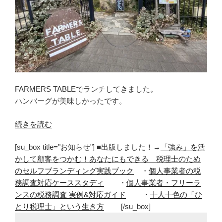
FARMERS TABLEでランチしてきました。
ハンバーグが美味しかったです。
“FARMERS
続きを読む
TABLE
[su_box title="お知らせ"] ■出版しました！→
「強み」を活
で
かして顧客をつかむ！あなたにもできる 税理士のため
ラ
のセルフブランディング実践ブック
・
個人事業者の税
ン
務調査対応ケーススタディ
・
個人事業者・フリーラ
チ。
ンスの税務調査 実例&対応ガイド
・
十人十色の「ひ
ハ
とり税理士」という生き方
[/su_box]
ン
バ