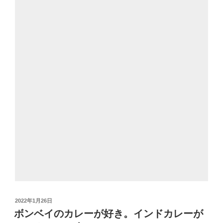
投
2022年1月26日
稿
ボンベイのカレーが好き。インドカレーが
日: