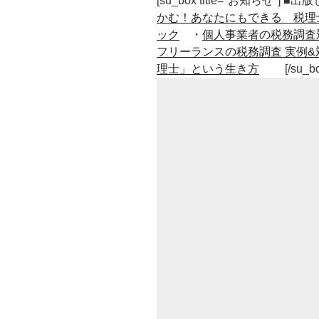
[su_box title="お知らせ"] 
ダ
かむ！あなたにもできる 税理
メ
ック
・
個人事業者の税務調査
出
フリーランスの税務調査 実例&
し
理士」という生き方
[/su_b
す
る。
振
り
返
る
こ
と
で
次
に
活
か
せ