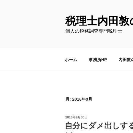
コ
ン
テ
税理士内田敦
ン
個人の税務調査専門税理士
ツ
へ
ス
キ
ホーム
事務所HP
内田敦
ッ
プ
月:
2016年9月
投
2016年9月30日
稿
自分にダメ出しす
日: