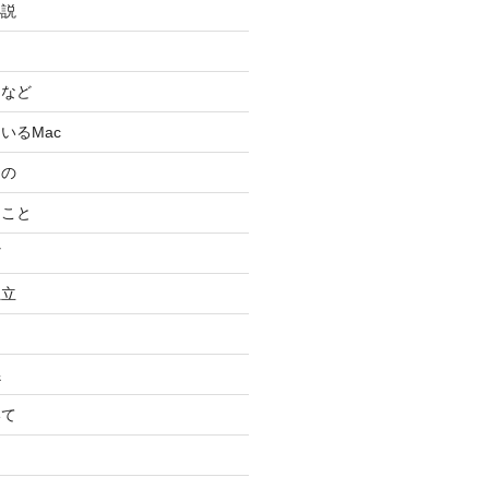
小説
スなど
いるMac
もの
ること
ど
独立
係
いて