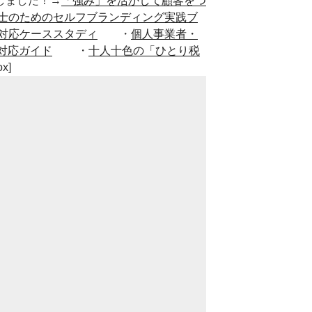
■出版しました！→
「強み」を活かして顧客をつ
士のためのセルフブランディング実践ブ
対応ケーススタディ
・
個人事業者・
対応ガイド
・
十人十色の「ひとり税
ox]