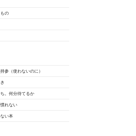
たもの
ン持参（使わないのに）
好き
待ち。何分待てるか
り慣れない
けない本