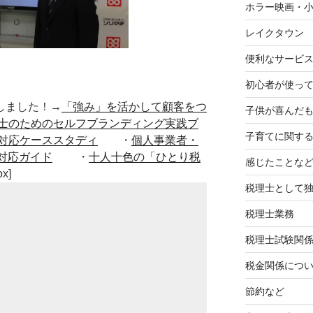
ホラー映画・
レイクタウン
便利なサービ
初心者が使って
■出版しました！→
「強み」を活かして顧客をつ
子供が喜んだ
士のためのセルフブランディング実践ブ
子育てに関す
対応ケーススタディ
・
個人事業者・
対応ガイド
・
十人十色の「ひとり税
感じたことな
ox]
税理士として
税理士業務
税理士試験関
税金関係につ
節約など