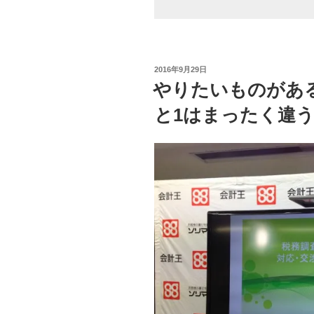
る”
の
投
2016年9月29日
稿
やりたいものがあ
日:
と1はまったく違