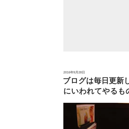
て
み
る。
0
と
1
は
ま
っ
た
投
2016年9月28日
く
稿
ブログは毎日更新
違
日:
う！”
にいわれてやるも
の