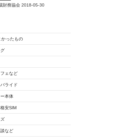
財務協会 2018-05-30
てよかったもの
ログ
カフェなど
イバライド
ケー本体
格安SIM
ッズ
験談など