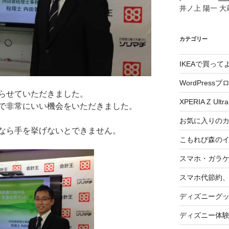
井ノ上 陽一 大蔵
カテゴリー
IKEAで買っ
WordPressブ
らせていただきました。
XPERIA Z Ultra
で非常にいい機会をいただきました。
お気に入りの
なら手を挙げないとできません。
こもれび森の
スマホ・ガラ
スマホ代節約、
ディズニーグ
ディズニー体