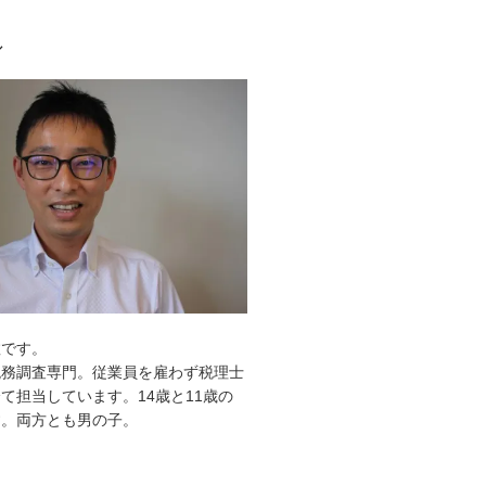
ル
敦です。
税務調査専門。従業員を雇わず税理士
て担当しています。14歳と11歳の
す。両方とも男の子。