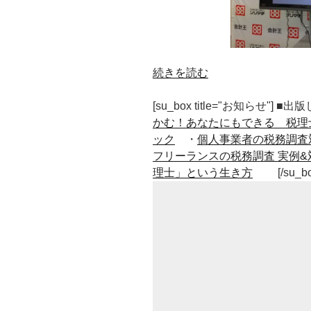
“や
続きを読む
り
た
[su_box title="お知らせ"] 
い
かむ！あなたにもできる 税理
も
ック
・
個人事業者の税務調査
の
フリーランスの税務調査 実例&
が
理士」という生き方
[/su_b
あ
る
な
ら
手
を
挙
げ