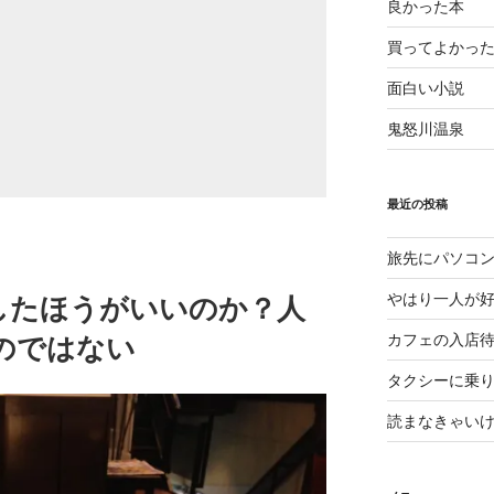
良かった本
買ってよかっ
面白い小説
鬼怒川温泉
最近の投稿
旅先にパソコ
やはり一人が
したほうがいいのか？人
カフェの入店
のではない
タクシーに乗
読まなきゃい