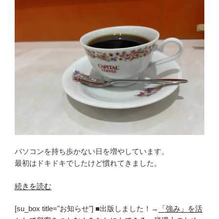
パソコンを持ち歩かない日を増やしています。
最初はドキドキでしたけど慣れてきました。
“パ
続きを読む
ソ
[su_box title="お知らせ"] ■出版しました！→
「強み」を活
コ