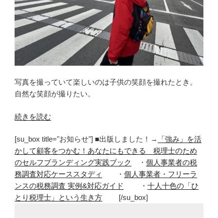
写真を撮っていて楽しいのは子供の笑顔を撮れたとき。
自然な笑顔が撮りたい。
“子
続きを読む
供
[su_box title="お知らせ"] ■出版しました！→
「強み」を活
の
かして顧客をつかむ！あなたにもできる 税理士のため
笑
のセルフブランディング実践ブック
・
個人事業者の税
顔
務調査対応ケーススタディ
・
個人事業者・フリーラ
を
ンスの税務調査 実例&対応ガイド
・
十人十色の「ひ
撮
とり税理士」という生き方
[/su_box]
る
こ