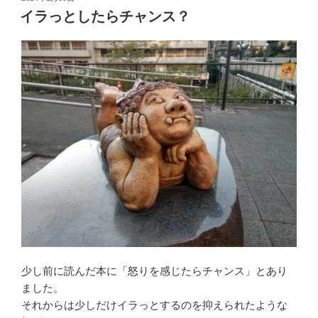
稿
イラっとしたらチャンス？
日:
少し前に読んだ本に「怒りを感じたらチャンス」とあり
ました。
それからは少しだけイラっとするのを抑えられたような