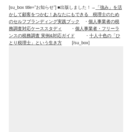
ー
[su_box title="お知らせ"] ■出版しました！→
「強み」を活
ビ
かして顧客をつかむ！あなたにもできる 税理士のため
ッ
のセルフブランディング実践ブック
・
個人事業者の税
ク
務調査対応ケーススタディ
・
個人事業者・フリーラ
キ
ンスの税務調査 実例&対応ガイド
・
十人十色の「ひ
ュ
とり税理士」という生き方
[/su_box]
ー
ブ
が
難
し
い”
の