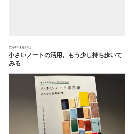
投
2024年1月27日
稿
小さいノートの活用。もう少し持ち歩いて
日:
みる