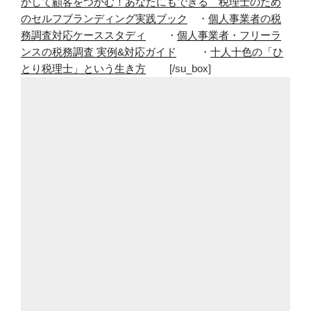
かして顧客をつかむ！あなたにもできる 税理士のため
ン
のセルフブランディング実践ブック
・
個人事業者の税
を
務調査対応ケーススタディ
・
個人事業者・フリーラ
持
ンスの税務調査 実例&対応ガイド
・
十人十色の「ひ
ち
とり税理士」という生き方
[/su_box]
歩
か
な
い
日
を
増
や
し
て
い
る”
の