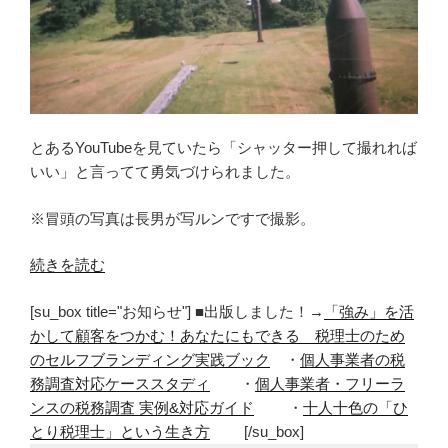
とあるYouTubeを見ていたら「シャッター押して撮れれば
いい」と言ってて勇気づけられました。
※冒頭の写真は長男が写ルンですで撮影。
“「シ
続きを読む
ャ
[su_box title="お知らせ"] ■出版しました！→
「強み」を活
ッ
かして顧客をつかむ！あなたにもできる 税理士のため
タ
のセルフブランディング実践ブック
・
個人事業者の税
ー
務調査対応ケーススタディ
・
個人事業者・フリーラ
押
ンスの税務調査 実例&対応ガイド
・
十人十色の「ひ
し
とり税理士」という生き方
[/su_box]
て