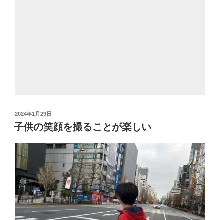
投
2024年1月29日
稿
子供の笑顔を撮ることが楽しい
日: