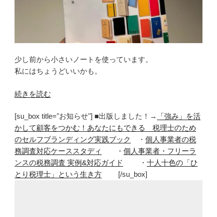
少し前から小さいノートを使っています。
私にはちょうどいいかも。
“小
続きを読む
さ
[su_box title="お知らせ"] ■出版しました！→
「強み」を活
い
かして顧客をつかむ！あなたにもできる 税理士のため
ノ
のセルフブランディング実践ブック
・
個人事業者の税
ー
務調査対応ケーススタディ
・
個人事業者・フリーラ
ト
ンスの税務調査 実例&対応ガイド
・
十人十色の「ひ
の
とり税理士」という生き方
[/su_box]
活
用。
も
う