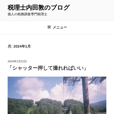
コ
税理士内田敦のブログ
ン
個人の税務調査専門税理士
テ
ン
ツ
メニュー
へ
ス
キ
月:
2024年1月
ッ
プ
投
2024年1月31日
稿
「シャッター押して撮れればいい」
日: