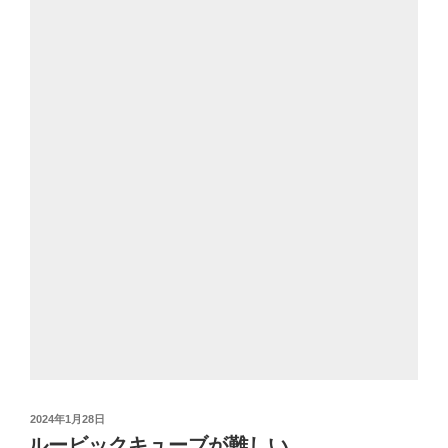
投
2024年1月28日
稿
ルービックキューブが難しい