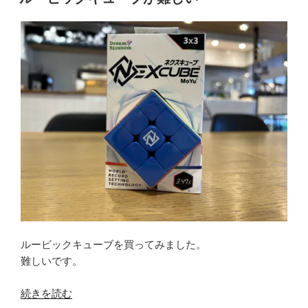
日:
ルービックキューブを買ってみました。
難しいです。
“ル
続きを読む