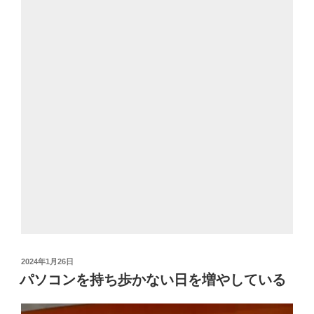
投
2024年1月26日
稿
パソコンを持ち歩かない日を増やしている
日: