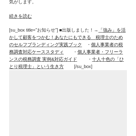
気がします。
“イ
続きを読む
ラ
[su_box title="お知らせ"] ■出版しました！→
「強み」を活
っ
かして顧客をつかむ！あなたにもできる 税理士のため
と
のセルフブランディング実践ブック
・
個人事業者の税
し
務調査対応ケーススタディ
・
個人事業者・フリーラ
た
ンスの税務調査 実例&対応ガイド
・
十人十色の「ひ
ら
とり税理士」という生き方
[/su_box]
チ
ャ
ン
ス？”
の