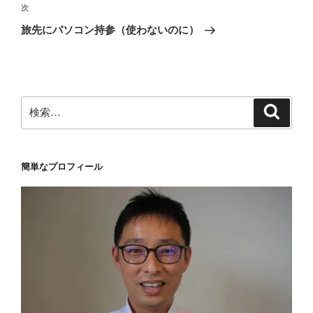
ビ
稿
次
次
ゲ
の
旅先にパソコン持参（使わないのに）
投
ー
稿
シ
ョ
ン
検
検
索
索:
簡単なプロフィール