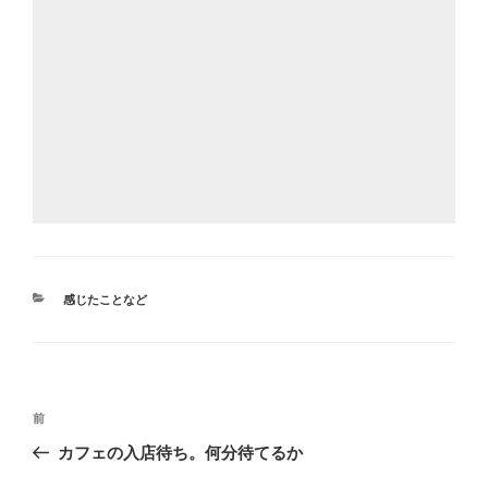
カ
感じたことなど
テ
ゴ
リ
ー
投
前
前
稿
の
カフェの入店待ち。何分待てるか
ナ
投