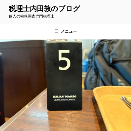
コ
税理士内田敦のブログ
ン
個人の税務調査専門税理士
テ
ン
ツ
メニュー
へ
ス
キ
ッ
プ