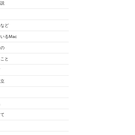
小説
スなど
いるMac
もの
ること
ど
独立
係
いて