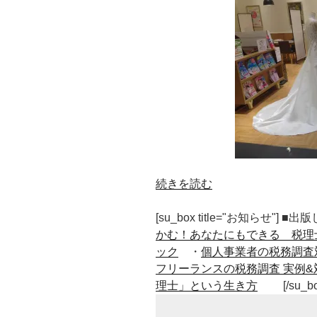
“女
続きを読む
性
の
[su_box title="お知らせ"] 
た
かむ！あなたにもできる 税理
め
ック
・
個人事業者の税務調査
の
フリーランスの税務調査 実例&
節
理士」という生き方
[/su_b
税・