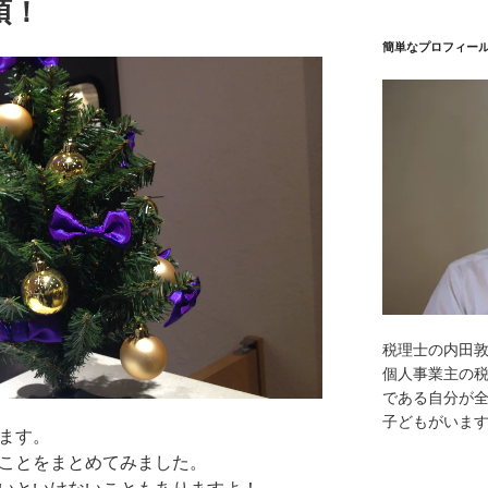
須！
簡単なプロフィー
税理士の内田
個人事業主の
である自分が全
子どもがいま
ります。
いことをまとめてみました。