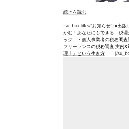
“個
続きを読む
人
事
[su_box title="お知らせ"] 
業
かむ！あなたにもできる 税理
主
ック
・
個人事業者の税務調査
が
フリーランスの税務調査 実例&
12
理士」という生き方
[/su_b
月
中
に
や
る
べ
き
2
つ
の