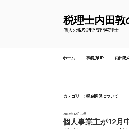
コ
ン
テ
税理士内田敦
ン
個人の税務調査専門税理士
ツ
へ
ス
キ
ホーム
事務所HP
内田敦
ッ
プ
カテゴリー:
税金関係について
投
2015年12月10日
稿
個人事業主が12月
日: