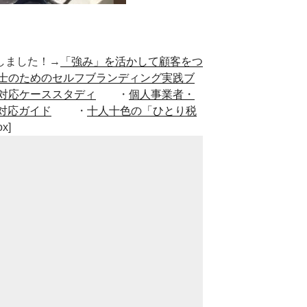
■出版しました！→
「強み」を活かして顧客をつ
士のためのセルフブランディング実践ブ
対応ケーススタディ
・
個人事業者・
対応ガイド
・
十人十色の「ひとり税
ox]