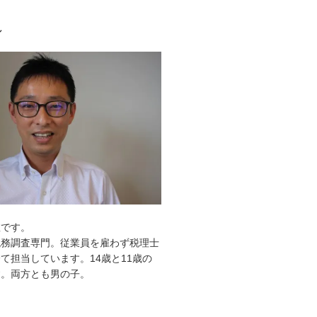
ル
敦です。
税務調査専門。従業員を雇わず税理士
て担当しています。14歳と11歳の
す。両方とも男の子。