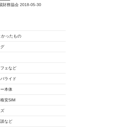
財務協会 2018-05-30
てよかったもの
ログ
カフェなど
イバライド
ケー本体
格安SIM
ッズ
験談など