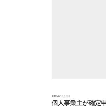
税
金
対
策。
上
手
に
確
定
申
告
し
ま
し
ょ
う！”
の
投
2015年10月5日
稿
個人事業主が確定
日: