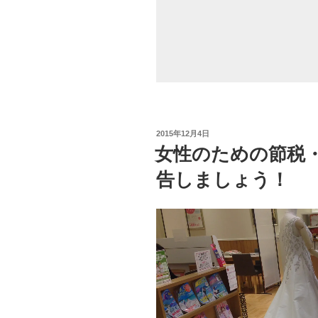
こ
と。
節
税
し
た
い
な
投
2015年12月4日
ら
稿
女性のための節税
必
日:
須！”
告しましょう！
の