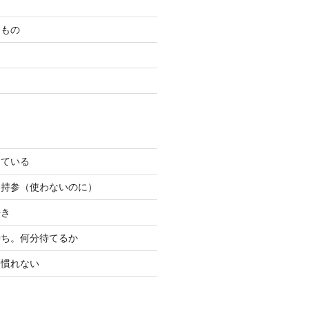
たもの
っている
ン持参（使わないのに）
好き
待ち。何分待てるか
り慣れない