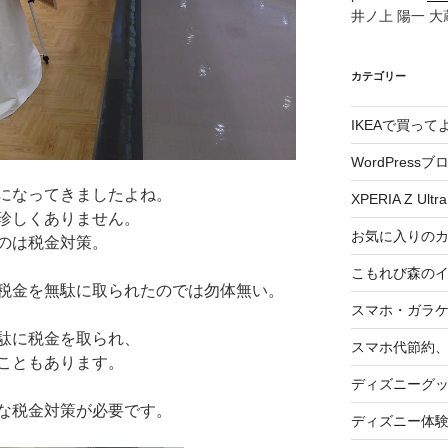
井ノ上 陽一 大蔵
カテゴリー
IKEAで買っ
WordPressブ
になってきましたよね。
XPERIA Z Ultra
珍しくありません。
お気に入りの
のは税金対策。
こもれび森の
税金を無駄に取られたのでは勿体無い。
スマホ・ガラ
駄に税金を取られ、
スマホ代節約、
こともあります。
ディズニーグ
な税金対策が必要です。
ディズニー体