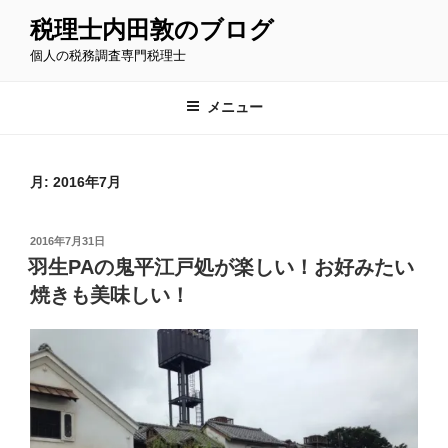
コ
税理士内田敦のブログ
ン
個人の税務調査専門税理士
テ
ン
ツ
メニュー
へ
ス
キ
月:
2016年7月
ッ
プ
投
2016年7月31日
稿
羽生PAの鬼平江戸処が楽しい！お好みたい
日:
焼きも美味しい！