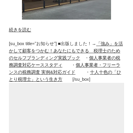
“羽
続きを読む
生
[su_box title="お知らせ"] ■出版しました！→
「強み」を活
PA
かして顧客をつかむ！あなたにもできる 税理士のため
の
のセルフブランディング実践ブック
・
個人事業者の税
鬼
務調査対応ケーススタディ
・
個人事業者・フリーラ
平
ンスの税務調査 実例&対応ガイド
・
十人十色の「ひ
江
とり税理士」という生き方
[/su_box]
戸
処
が
楽
し
い！
お
好