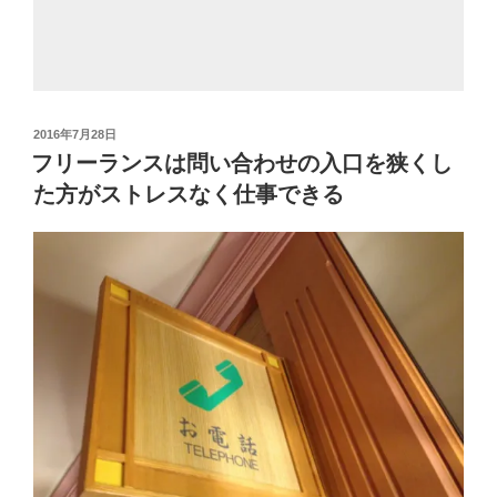
投
2016年7月28日
稿
フリーランスは問い合わせの入口を狭くし
日:
た方がストレスなく仕事できる