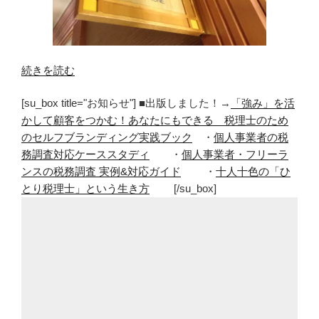
“フ
続きを読む
リ
[su_box title="お知らせ"] ■出版しました！→
「強み」を活
ー
かして顧客をつかむ！あなたにもできる 税理士のため
ラ
のセルフブランディング実践ブック
・
個人事業者の税
ン
務調査対応ケーススタディ
・
個人事業者・フリーラ
ス
ンスの税務調査 実例&対応ガイド
・
十人十色の「ひ
は
とり税理士」という生き方
[/su_box]
問
い
合
わ
せ
の
入
口