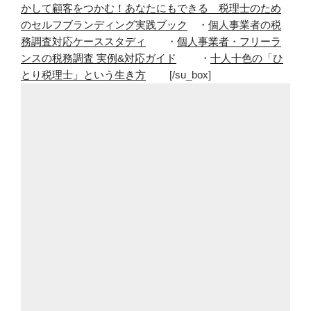
かして顧客をつかむ！あなたにもできる 税理士のため
聞
のセルフブランディング実践ブック
・
個人事業者の税
こ
務調査対応ケーススタディ
・
個人事業者・フリーラ
う
ンスの税務調査 実例&対応ガイド
・
十人十色の「ひ
と
とり税理士」という生き方
[/su_box]
す
る
人
は
必
ず
い
る！
聞
か
れ
な
い
よ
う