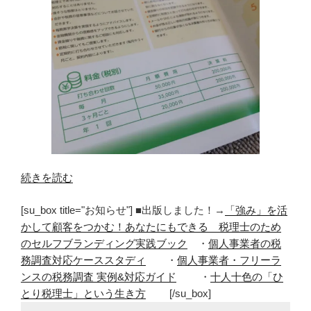
“問
続きを読む
い
[su_box title="お知らせ"] ■出版しました！→
「強み」を活
合
かして顧客をつかむ！あなたにもできる 税理士のため
わ
のセルフブランディング実践ブック
・
個人事業者の税
せ
務調査対応ケーススタディ
・
個人事業者・フリーラ
＝
ンスの税務調査 実例&対応ガイド
・
十人十色の「ひ
成
とり税理士」という生き方
[/su_box]
約
と