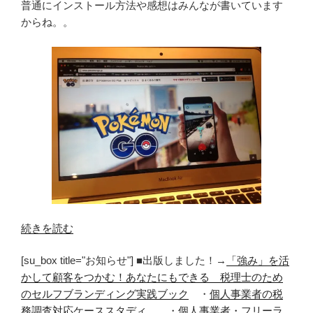
普通にインストール方法や感想はみんなが書いています
からね。。
“ポ
続きを読む
ケ
[su_box title="お知らせ"] ■出版しました！→
「強み」を活
モ
かして顧客をつかむ！あなたにもできる 税理士のため
ン
のセルフブランディング実践ブック
・
個人事業者の税
GO
務調査対応ケーススタディ
・
個人事業者・フリーラ
を