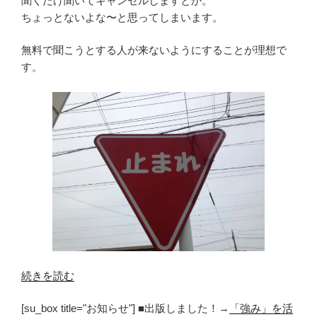
聞くだけ聞いてキャンセルしますとか。
ちょっとないよな〜と思ってしまいます。
無料で聞こうとする人が来ないようにすることが理想で
す。
“無
続きを読む
料
[su_box title="お知らせ"] ■出版しました！→
「強み」を活
で