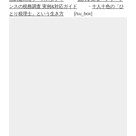
ンスの税務調査 実例&対応ガイド
・
十人十色の「ひ
有
とり税理士」という生き方
[/su_box]
名
ブ
ロ
ガ
ー
は
何
を
ど
う
書
く？
切
り
口
が
参