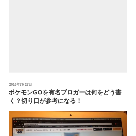
投
2016年7月27日
稿
ポケモンGOを有名ブロガーは何をどう書
日:
く？切り口が参考になる！