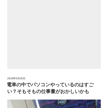
投
2018年4月26日
稿
電車の中でパソコンやっているのはすご
日:
い？そもそもの仕事量がおかしいかも