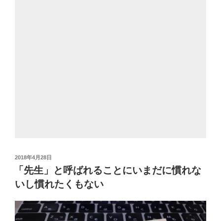
投
2018年4月28日
稿
「先生」と呼ばれることにいまだに慣れな
日:
いし慣れたくもない