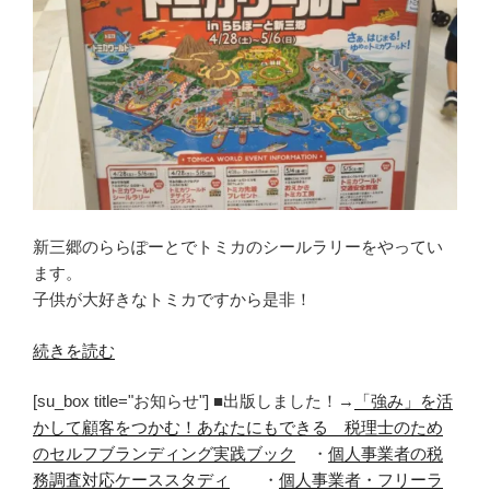
新三郷のららぽーとでトミカのシールラリーをやってい
ます。
子供が大好きなトミカですから是非！
“ゴ
続きを読む
ー
[su_box title="お知らせ"] ■出版しました！→
「強み」を活
ル
かして顧客をつかむ！あなたにもできる 税理士のため
デ
のセルフブランディング実践ブック
・
個人事業者の税
ン
務調査対応ケーススタディ
・
個人事業者・フリーラ
ウ