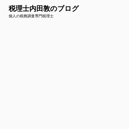
コ
税理士内田敦のブログ
ン
個人の税務調査専門税理士
テ
ン
ツ
へ
ス
キ
ッ
プ