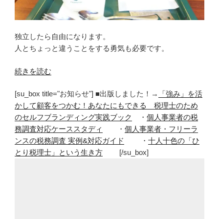
独立したら自由になります。
人とちょっと違うことをする勇気も必要です。
“独
続きを読む
立
[su_box title="お知らせ"] ■出版しました！→
「強み」を活
し
かして顧客をつかむ！あなたにもできる 税理士のため
た
のセルフブランディング実践ブック
・
個人事業者の税
ら
務調査対応ケーススタディ
・
個人事業者・フリーラ
人
ンスの税務調査 実例&対応ガイド
・
十人十色の「ひ
と
とり税理士」という生き方
[/su_box]
ち
ょ
っ
と
違
う