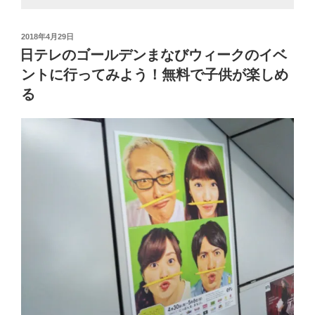
投
2018年4月29日
稿
日テレのゴールデンまなびウィークのイベ
日:
ントに行ってみよう！無料で子供が楽しめ
る