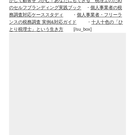
かして顧客をつかむ！あなたにもできる 税理士のため
呼
のセルフブランディング実践ブック
・
個人事業者の税
ば
務調査対応ケーススタディ
・
個人事業者・フリーラ
れ
ンスの税務調査 実例&対応ガイド
・
十人十色の「ひ
る
とり税理士」という生き方
[/su_box]
こ
と
に
い
ま
だ
に
慣
れ
な
い
し
慣
れ
た