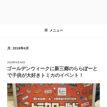
メニュー
月:
2018年4月
投
2018年4月30日
稿
ゴールデンウィークに新三郷のららぽーと
日:
で子供が大好きトミカのイベント！