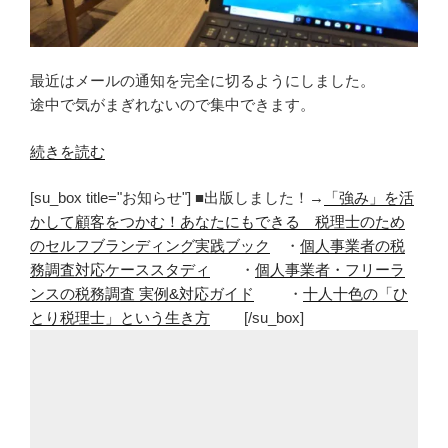
最近はメールの通知を完全に切るようにしました。
途中で気がまぎれないので集中できます。
“メ
続きを読む
ー
[su_box title="お知らせ"] ■出版しました！→
「強み」を活
ル
かして顧客をつかむ！あなたにもできる 税理士のため
の
のセルフブランディング実践ブック
・
個人事業者の税
通
務調査対応ケーススタディ
・
個人事業者・フリーラ
知
ンスの税務調査 実例&対応ガイド
・
十人十色の「ひ
を
とり税理士」という生き方
[/su_box]
切
っ
た
だ
け
で