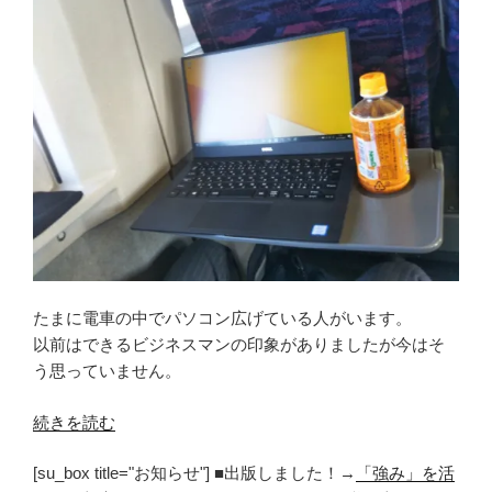
たまに電車の中でパソコン広げている人がいます。
以前はできるビジネスマンの印象がありましたが今はそ
う思っていません。
“電
続きを読む
車
[su_box title="お知らせ"] ■出版しました！→
「強み」を活
の