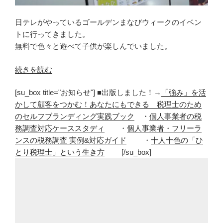
日テレがやっているゴールデンまなびウィークのイベン
トに行ってきました。
無料で色々と遊べて子供が楽しんでいました。
“日
続きを読む
テ
[su_box title="お知らせ"] ■出版しました！→
「強み」を活
レ
かして顧客をつかむ！あなたにもできる 税理士のため
の
のセルフブランディング実践ブック
・
個人事業者の税
ゴ
務調査対応ケーススタディ
・
個人事業者・フリーラ
ー
ンスの税務調査 実例&対応ガイド
・
十人十色の「ひ
ル
とり税理士」という生き方
[/su_box]
デ
ン
ま
な
び
ウ