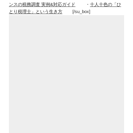
ンスの税務調査 実例&対応ガイド
・
十人十色の「ひ
ィ
とり税理士」という生き方
[/su_box]
ー
ク
に
新
三
郷
の
ら
ら
ぽ
ー
と
で
子
供
が
大
好