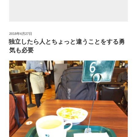
投
2018年4月27日
稿
独立したら人とちょっと違うことをする勇
日:
気も必要