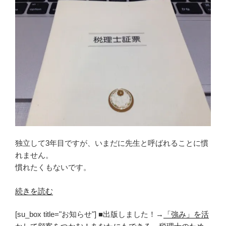
独立して3年目ですが、いまだに先生と呼ばれることに慣
れません。
慣れたくもないです。
“「先
続きを読む
生」
[su_box title="お知らせ"] ■出版しました！→
「強み」を活
と