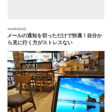
投
2018年4月25日
稿
メールの通知を切っただけで快適！自分か
日:
ら見に行く方がストレスない