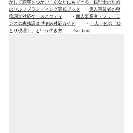
かして顧客をつかむ！あなたにもできる 税理士のため
中
のセルフブランディング実践ブック
・
個人事業者の税
で
務調査対応ケーススタディ
・
個人事業者・フリーラ
パ
ンスの税務調査 実例&対応ガイド
・
十人十色の「ひ
ソ
とり税理士」という生き方
[/su_box]
コ
ン
や
っ
て
い
る
の
は
す
ご
い？
そ
も
そ