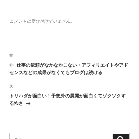
コメントは受け付けていません。
投
前
前
稿
の
仕事の依頼がなかなかこない・アフィリエイトやアド
ナ
投
センスなどの成果がなくてもブログは続ける
ビ
稿
ゲ
次
次
の
ー
トリハダが面白い！予想外の展開が面白くてゾクゾクす
投
シ
る怖さ
稿
ョ
ン
検
検