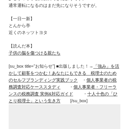
通常運転になるのはまだ先になりそうですが。
【一日一新】
とんから亭
近くのネッツトヨタ
【読んだ本】
子供の脳を傷つける親たち
[su_box title="お知らせ"] ■出版しました！→
「強み」を活
かして顧客をつかむ！あなたにもできる 税理士のため
のセルフブランディング実践ブック
・
個人事業者の税
務調査対応ケーススタディ
・
個人事業者・フリーラ
ンスの税務調査 実例&対応ガイド
・
十人十色の「ひ
とり税理士」という生き方
[/su_box]