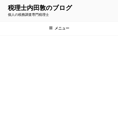
コ
税理士内田敦のブログ
ン
個人の税務調査専門税理士
テ
ン
ツ
メニュー
へ
ス
キ
ッ
プ