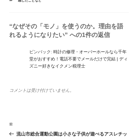
カ
感じたことなど
テ
ゴ
リ
ー
“なぜその「モノ」を使うのか。理由を語
れるようになりたい” への1件の返信
ピンバック:
時計の修理・オーバーホールなら千年
堂がおすすめ！電話不要でメールだけで完結 | ディ
ズニー好きなイクメン税理士
コメントは受け付けていません。
投
前
前
稿
の
流山市総合運動公園は小さな子供が遊べるアスレチッ
ナ