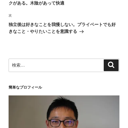
投
クがある。木陰があって快適
ビ
稿
ゲ
次
次
の
ー
独立後は好きなことを我慢しない。プライベートでも好
投
シ
きなこと・やりたいことを意識する
稿
ョ
ン
検
検
索
索:
簡単なプロフィール