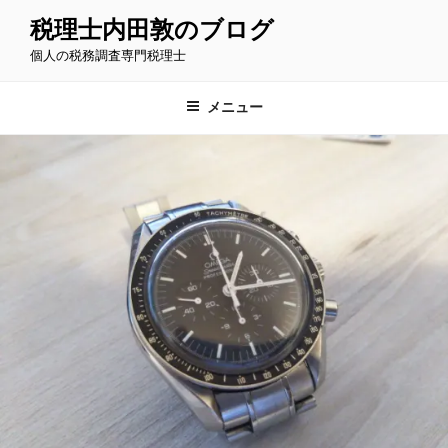
コ
税理士内田敦のブログ
ン
個人の税務調査専門税理士
テ
ン
ツ
メニュー
へ
ス
キ
ッ
プ