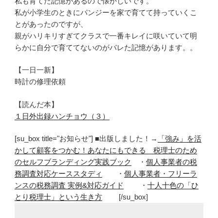
私も育てた記憶があるので懐かしいです。
私が小学生のときにパンジーを家で育てて持っていくこ
とがあったのですが、
親がハリキリすぎてクラスで一番キレイに咲いていて明
らかに自分で育ててないのがバレた記憶があります。。
【一日一新】
時計の修理依頼
【読んだ本】
１日外出録ハンチョウ（３）
[su_box title="お知らせ"] ■出版しました！→
「強み」を活
かして顧客をつかむ！あなたにもできる 税理士のため
のセルフブランディング実践ブック
・
個人事業者の税
務調査対応ケーススタディ
・
個人事業者・フリーラ
ンスの税務調査 実例&対応ガイド
・
十人十色の「ひ
とり税理士」という生き方
[/su_box]