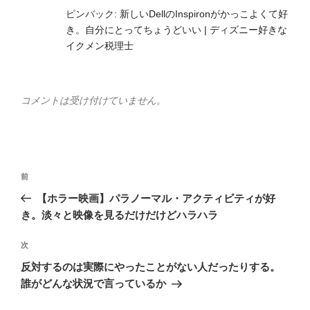
ピンバック:
新しいDellのInspironがかっこよくて好
き。自分にとってちょうどいい | ディズニー好きな
イクメン税理士
コメントは受け付けていません。
投
前
前
稿
の
【ホラー映画】パラノーマル・アクティビティが好
ナ
投
き。淡々と映像を見るだけだけどハラハラ
ビ
稿
ゲ
次
次
の
ー
反対するのは実際にやったことがない人だったりする。
投
シ
誰がどんな状況で言っているか
稿
ョ