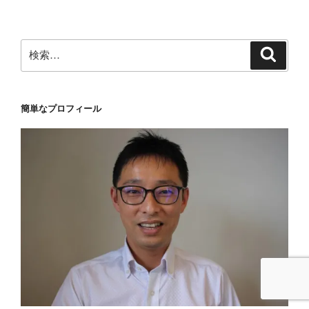
ン
検
検
索
索:
簡単なプロフィール