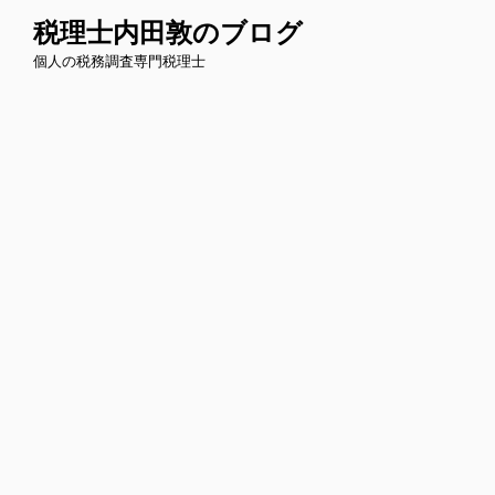
コ
税理士内田敦のブログ
ン
個人の税務調査専門税理士
テ
ン
ツ
へ
ス
キ
ッ
プ