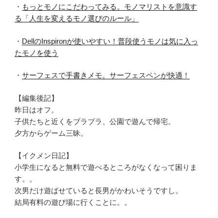
・
もっとモノにこだわってみる。モノマリストを意識す
る「人生を変えるモノ選びのルール」
・
DellのInspironが使いやすい！普段使うモノは気に入っ
たモノを使う
・
サーフェスで手書きメモ。サーフェスペンが快適！
【編集後記】
昨日はオフ。
子供たちと近くをブラブラ、公園で遊んで帰宅。
夕方からゲーム三昧。
【イクメン日記】
小学生になると無料で遊べるところがなくなって困りま
す。。
次男だけ遊ばせていると長男がかわいそうですし。
結局有料の遊び場に行くことに。。