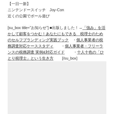
【一日一新】
ニンテンドースイッチ Joy-Con
近くの公園でボール遊び
[su_box title="お知らせ"] ■出版しました！→
「強み」を活
かして顧客をつかむ！あなたにもできる 税理士のため
のセルフブランディング実践ブック
・
個人事業者の税
務調査対応ケーススタディ
・
個人事業者・フリーラ
ンスの税務調査 実例&対応ガイド
・
十人十色の「ひ
とり税理士」という生き方
[/su_box]