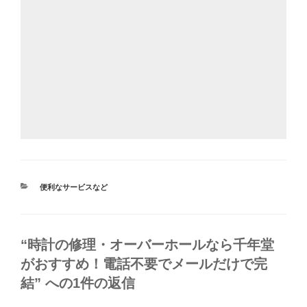
カ
便利なサービスなど
テ
ゴ
リ
ー
“時計の修理・オーバーホールなら千年堂
がおすすめ！電話不要でメールだけで完
結” への1件の返信