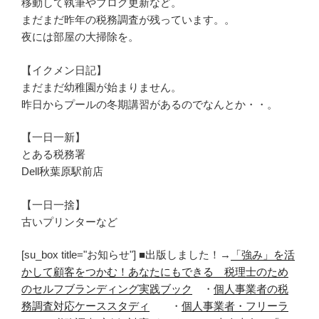
移動して執筆やブログ更新など。
まだまだ昨年の税務調査が残っています。。
夜には部屋の大掃除を。
【イクメン日記】
まだまだ幼稚園が始まりません。
昨日からプールの冬期講習があるのでなんとか・・。
【一日一新】
とある税務署
Dell秋葉原駅前店
【一日一捨】
古いプリンターなど
[su_box title="お知らせ"] ■出版しました！→
「強み」を活
かして顧客をつかむ！あなたにもできる 税理士のため
のセルフブランディング実践ブック
・
個人事業者の税
務調査対応ケーススタディ
・
個人事業者・フリーラ