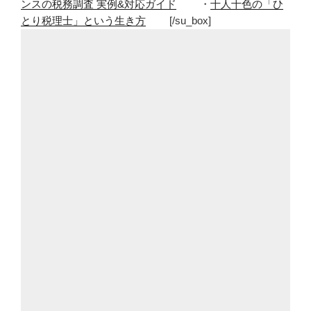
ンスの税務調査 実例&対応ガイド
・
十人十色の「ひ
とり税理士」という生き方
[/su_box]