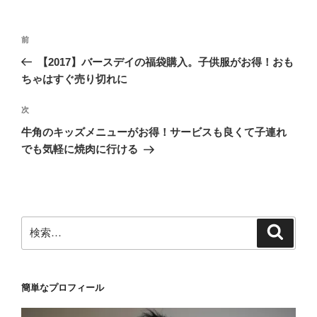
投
前
前
稿
の
【2017】バースデイの福袋購入。子供服がお得！おも
ナ
投
ちゃはすぐ売り切れに
ビ
稿
ゲ
次
次
の
ー
牛角のキッズメニューがお得！サービスも良くて子連れ
投
シ
でも気軽に焼肉に行ける
稿
ョ
ン
検
検
索
索:
簡単なプロフィール