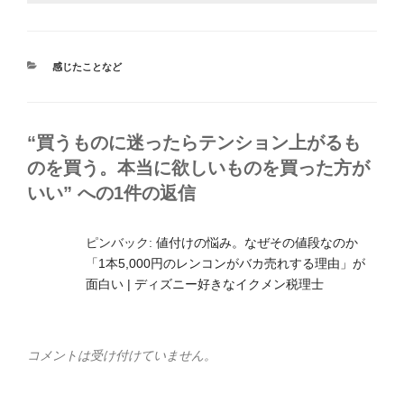
カ
感じたことなど
テ
ゴ
リ
ー
“買うものに迷ったらテンション上がるも
のを買う。本当に欲しいものを買った方が
いい” への1件の返信
ピンバック:
値付けの悩み。なぜその値段なのか
「1本5,000円のレンコンがバカ売れする理由」が
面白い | ディズニー好きなイクメン税理士
コメントは受け付けていません。