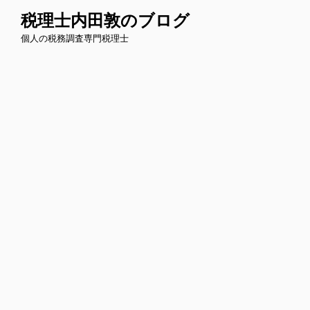
コ
税理士内田敦のブログ
ン
個人の税務調査専門税理士
テ
ン
ツ
へ
ス
キ
ッ
プ