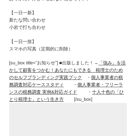
【一日一新】
新たな問い合わせ
小岩で打ち合わせ
【一日一捨】
スマホの写真（定期的に削除）
[su_box title="お知らせ"] ■出版しました！→
「強み」を活
かして顧客をつかむ！あなたにもできる 税理士のため
のセルフブランディング実践ブック
・
個人事業者の税
務調査対応ケーススタディ
・
個人事業者・フリーラ
ンスの税務調査 実例&対応ガイド
・
十人十色の「ひ
とり税理士」という生き方
[/su_box]