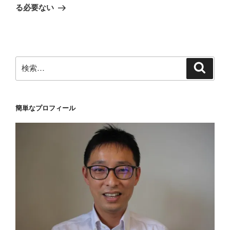
投
シ
る必要ない
稿
ョ
ン
検
検
索
索:
簡単なプロフィール