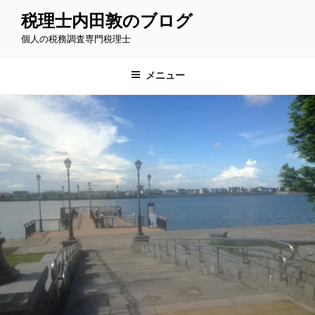
コ
税理士内田敦のブログ
ン
個人の税務調査専門税理士
テ
ン
ツ
メニュー
へ
ス
キ
ッ
プ