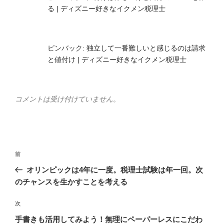
る | ディズニー好きなイクメン税理士
ピンバック:
独立して一番難しいと感じるのは請求
と値付け | ディズニー好きなイクメン税理士
コメントは受け付けていません。
投
前
前
稿
の
オリンピックは4年に一度。税理士試験は年一回。次
ナ
投
のチャンスを生かすことを考える
ビ
稿
ゲ
次
次
の
ー
手書きも活用してみよう！無理にペーパーレスにこだわ