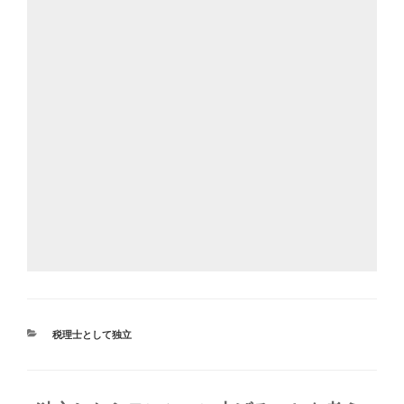
カ
税理士として独立
テ
ゴ
リ
ー