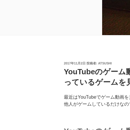
投
2017年11月2日
投稿者:
ATSUSHI
稿
YouTubeのゲ
日:
っているゲームを
最近はYouTubeでゲーム動画
他人がゲームしているだけなの