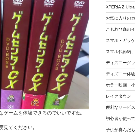
XPERIA Z Ultra
お気に入りの
こもれび森の
スマホ・ガラ
スマホ代節約、
ディズニーグ
ディズニー体
ホラー映画・
レイクタウン
便利なサービ
なゲームを体験できるのでいいですね。
初心者が使って
度見てください。
子供が喜んだ