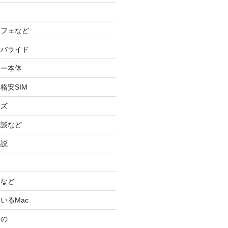
カフェなど
イバライド
ケー本体
格安SIM
ッズ
験談など
小説
スなど
いるMac
もの