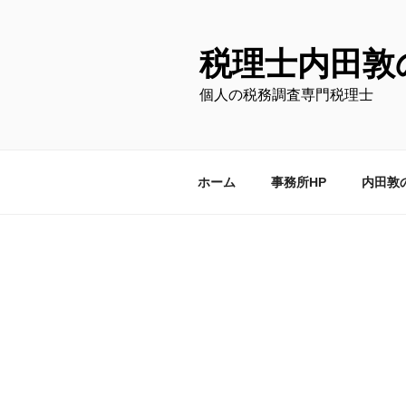
コ
ン
テ
税理士内田敦
ン
個人の税務調査専門税理士
ツ
へ
ス
キ
ホーム
事務所HP
内田敦
ッ
プ