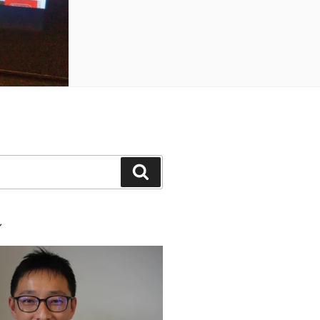
検
索
ル