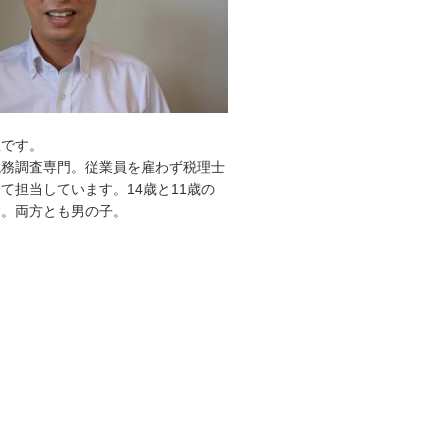
敦です。
税務調査専門。従業員を雇わず税理士
て担当しています。14歳と11歳の
す。両方とも男の子。