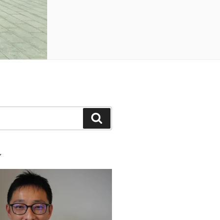
検
索
ル