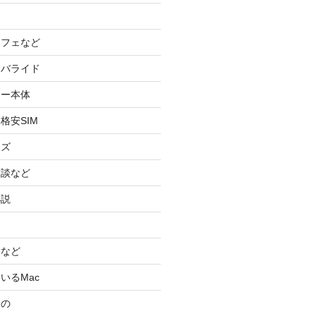
カフェなど
イバライド
ケー本体
格安SIM
ッズ
験談など
小説
スなど
いるMac
もの