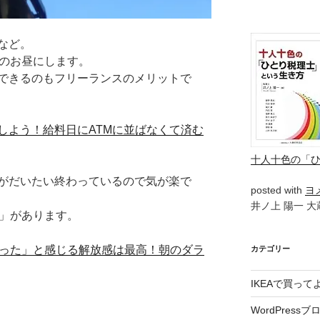
など。
めのお昼にします。
できるのもフリーランスのメリットで
しよう！給料日にATMに並ばなくて済む
十人十色の「
がだいたい終わっているので気が楽で
posted with
ヨ
井ノ上 陽一 大蔵
感」があります。
わった」と感じる解放感は最高！朝のダラ
カテゴリー
IKEAで買っ
WordPressブ