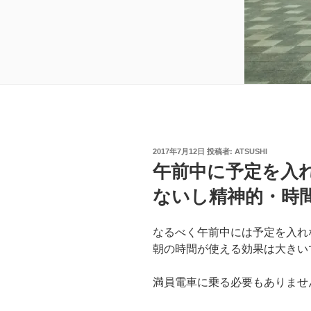
投
2017年7月12日
投稿者:
ATSUSHI
稿
午前中に予定を入
日:
ないし精神的・時
なるべく午前中には予定を入れ
朝の時間が使える効果は大きい
満員電車に乗る必要もありませ