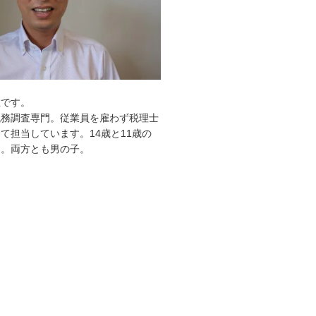
敦です。
税務調査専門。従業員を雇わず税理士
て担当しています。14歳と11歳の
す。両方とも男の子。