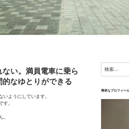
検
れない。満員電車に乗ら
索:
間的なゆとりができる
簡単なプロフィー
ないようにしています。
です。
ん。