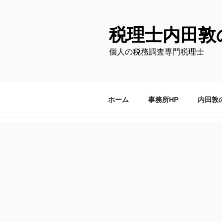
コ
ン
テ
税理士内田敦
ン
個人の税務調査専門税理士
ツ
へ
ス
キ
ホーム
事務所HP
内田敦
ッ
プ