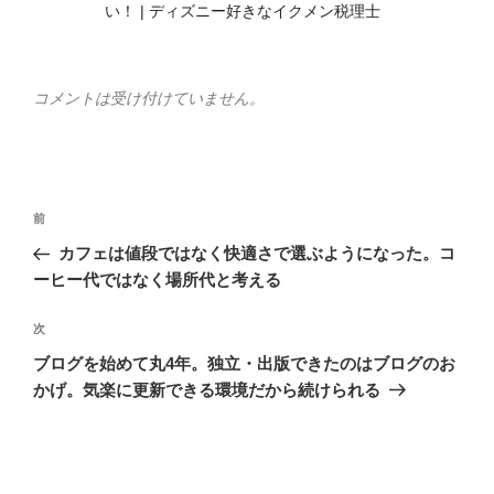
い！ | ディズニー好きなイクメン税理士
コメントは受け付けていません。
投
前
前
稿
の
カフェは値段ではなく快適さで選ぶようになった。コ
ナ
投
ーヒー代ではなく場所代と考える
ビ
稿
ゲ
次
次
の
ー
ブログを始めて丸4年。独立・出版できたのはブログのお
投
シ
かげ。気楽に更新できる環境だから続けられる
稿
ョ
ン