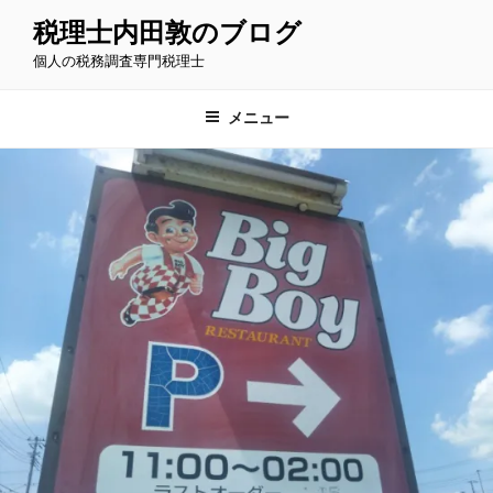
コ
税理士内田敦のブログ
ン
個人の税務調査専門税理士
テ
ン
ツ
メニュー
へ
ス
キ
ッ
プ