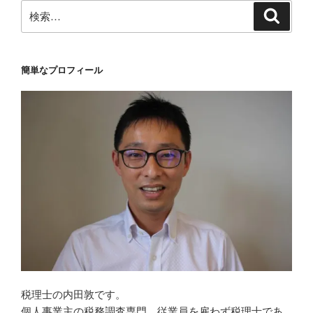
検
検
索
索:
簡単なプロフィール
税理士の内田敦です。
個人事業主の税務調査専門。従業員を雇わず税理士であ