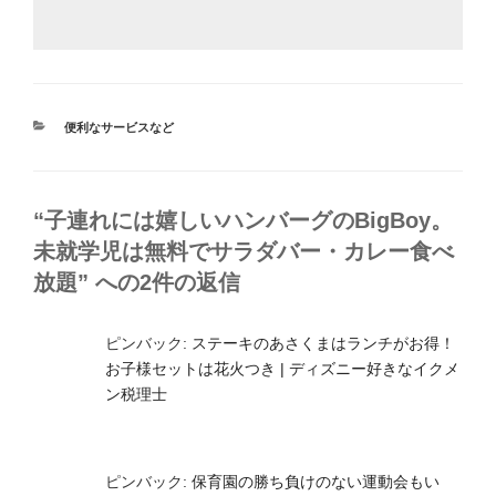
カ
便利なサービスなど
テ
ゴ
リ
ー
“子連れには嬉しいハンバーグのBigBoy。
未就学児は無料でサラダバー・カレー食べ
放題” への2件の返信
ピンバック:
ステーキのあさくまはランチがお得！
お子様セットは花火つき | ディズニー好きなイクメ
ン税理士
ピンバック:
保育園の勝ち負けのない運動会もい