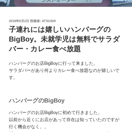
投
2018年6月2日
投稿者:
ATSUSHI
稿
子連れには嬉しいハンバーグの
日:
BigBoy。未就学児は無料でサラダ
バー・カレー食べ放題
ハンバーグのお店BigBoyに行って来ました。
サラダバーがあり何よりカレー食べ放題なのが嬉しいで
す。
ハンバーグのBigBoy
ハンバーグのお店BigBoyに初めて行きました。
以前から近くにお店があって存在は知っていたのですが
行く機会がなく。。