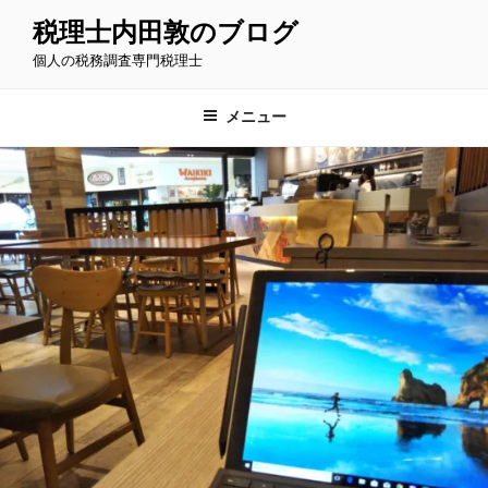
コ
税理士内田敦のブログ
ン
個人の税務調査専門税理士
テ
ン
ツ
メニュー
へ
ス
キ
ッ
プ