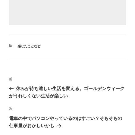
カ
感じたことなど
テ
ゴ
リ
ー
投
前
前
稿
の
休みが待ち遠しい生活を変える。ゴールデンウィーク
ナ
投
がうれしくない生活が楽しい
ビ
稿
ゲ
次
次
の
ー
電車の中でパソコンやっているのはすごい？そもそもの
投
シ
仕事量がおかしいかも
稿
ョ