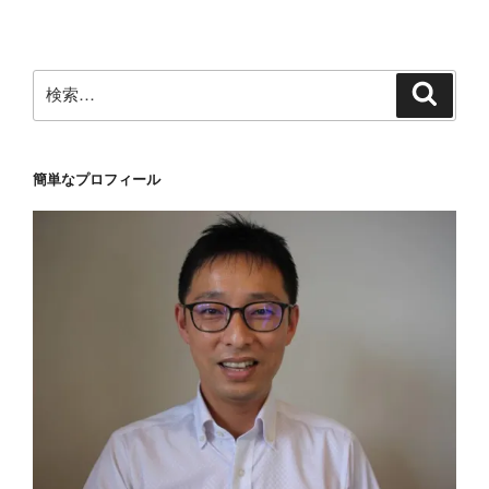
ン
検
検
索
索:
簡単なプロフィール