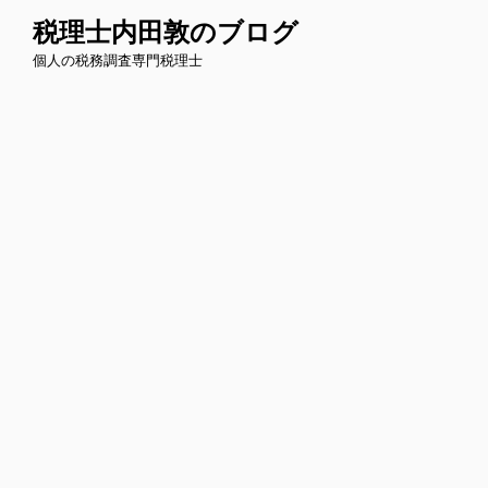
コ
税理士内田敦のブログ
ン
個人の税務調査専門税理士
テ
ン
ツ
へ
ス
キ
ッ
プ