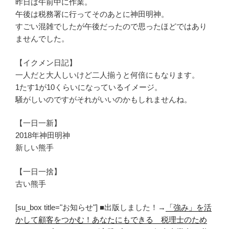
昨日は午前中に作業。
午後は税務署に行ってそのあとに神田明神。
すごい混雑でしたが午後だったので思ったほどではあり
ませんでした。
【イクメン日記】
一人だと大人しいけど二人揃うと何倍にもなります。
1たす1が10くらいになっているイメージ。
騒がしいのですがそれがいいのかもしれませんね。
【一日一新】
2018年神田明神
新しい熊手
【一日一捨】
古い熊手
[su_box title="お知らせ"] ■出版しました！→
「強み」を活
かして顧客をつかむ！あなたにもできる 税理士のため