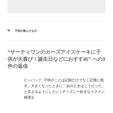
カ
子供が喜んだもの
テ
ゴ
リ
ー
“サーティワンのカーズアイスケーキに子
供が大喜び！誕生日などにおすすめ” への3
件の返信
ピンバック:
子供のことは記録だけでなく記憶に残
す。大きくなったときに「あのときはこうだった」
と言えるようにしたい | ディズニー好きなイクメン
税理士