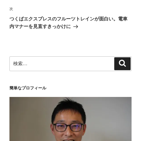
ビ
稿
ゲ
次
次
の
ー
つくばエクスプレスのフルーツトレインが面白い。電車
投
シ
内マナーを見直すきっかけに
稿
ョ
ン
検
検
索
索:
簡単なプロフィール