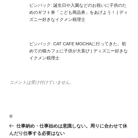
ピンバック:
誕生日や入園などのお祝いに子供のた
めのギフト券「こども商品券」をあげよう！ | ディ
ズニー好きなイクメン税理士
ピンバック:
CAT CAFE MOCHAに行ってきた。初
めての猫カフェに子供が大喜び | ディズニー好きな
イクメン税理士
コメントは受け付けていません。
投
前
前
稿
の
仕事納め・仕事始めは意識しない。周りに合わせて休
ナ
投
んだり仕事する必要はない