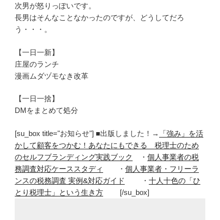
次男が怒りっぽいです。
長男はそんなことなかったのですが、どうしてだろ
う・・・。
【一日一新】
庄屋のランチ
漫画ムダヅモなき改革
【一日一捨】
DMをまとめて処分
[su_box title="お知らせ"] ■出版しました！→
「強み」を活
かして顧客をつかむ！あなたにもできる 税理士のため
のセルフブランディング実践ブック
・
個人事業者の税
務調査対応ケーススタディ
・
個人事業者・フリーラ
ンスの税務調査 実例&対応ガイド
・
十人十色の「ひ
とり税理士」という生き方
[/su_box]