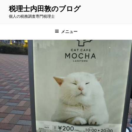
コ
税理士内田敦のブログ
ン
個人の税務調査専門税理士
テ
ン
ツ
メニュー
へ
ス
キ
ッ
プ