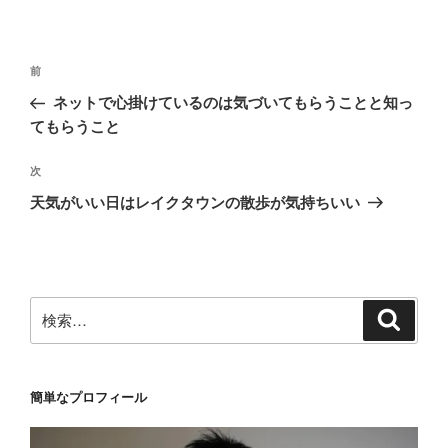
投
前
前
稿
の
ネットで心掛けているのは気づいてもらうことと知っ
ナ
投
てもらうこと
ビ
稿
ゲ
次
次
の
ー
天気がいい日はレイクタウンの散歩が気持ちいい
投
シ
稿
ョ
ン
検
検
索
索:
簡単なプロフィール