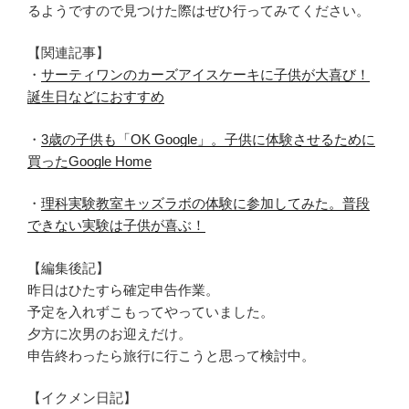
るようですので見つけた際はぜひ行ってみてください。
【関連記事】
・
サーティワンのカーズアイスケーキに子供が大喜び！
誕生日などにおすすめ
・
3歳の子供も「OK Google」。子供に体験させるために
買ったGoogle Home
・
理科実験教室キッズラボの体験に参加してみた。普段
できない実験は子供が喜ぶ！
【編集後記】
昨日はひたすら確定申告作業。
予定を入れずこもってやっていました。
夕方に次男のお迎えだけ。
申告終わったら旅行に行こうと思って検討中。
【イクメン日記】