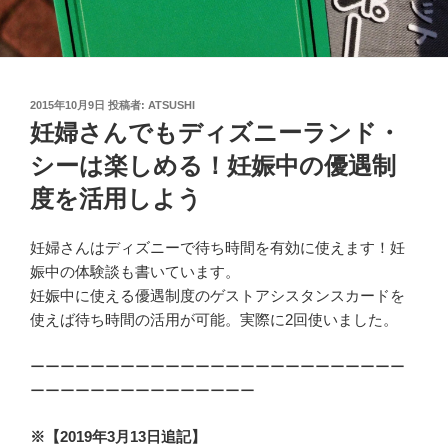
投
2015年10月9日
投稿者:
ATSUSHI
稿
妊婦さんでもディズニーランド・
日:
シーは楽しめる！妊娠中の優遇制
度を活用しよう
妊婦さんはディズニーで待ち時間を有効に使えます！妊
娠中の体験談も書いています。
妊娠中に使える優遇制度のゲストアシスタンスカードを
使えば待ち時間の活用が可能。実際に2回使いました。
ーーーーーーーーーーーーーーーーーーーーーーーーー
ーーーーーーーーーーーーーーー
※【2019年3月13日追記】