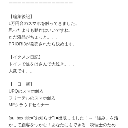
ーーーーーーーーーーーーーーー
【編集後記】
1万円台のスマホを触ってきました。
思ったよりも動作はいいですね。
ただ液晶がちょっと。。。
PRIORI3が発売されたら決めます。
【イクメン日記】
トイレで足をはさんで大泣き。。。
大変です。。
【一日一新】
UPQのスマホ触る
フリーテルのスマホ触る
MFクラウドセミナー
[su_box title="お知らせ"] ■出版しました！→
「強み」を活
かして顧客をつかむ！あなたにもできる 税理士のため