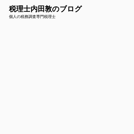
コ
税理士内田敦のブログ
ン
個人の税務調査専門税理士
テ
ン
ツ
へ
ス
キ
ッ
プ