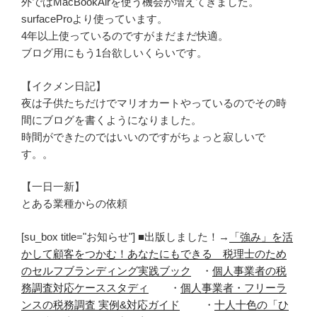
外ではMacBookAirを使う機会が増えてきました。
surfaceProより使っています。
4年以上使っているのですがまだまだ快適。
ブログ用にもう1台欲しいくらいです。
【イクメン日記】
夜は子供たちだけでマリオカートやっているのでその時
間にブログを書くようになりました。
時間ができたのではいいのですがちょっと寂しいで
す。。
【一日一新】
とある業種からの依頼
[su_box title="お知らせ"] ■出版しました！→
「強み」を活
かして顧客をつかむ！あなたにもできる 税理士のため
のセルフブランディング実践ブック
・
個人事業者の税
務調査対応ケーススタディ
・
個人事業者・フリーラ
ンスの税務調査 実例&対応ガイド
・
十人十色の「ひ