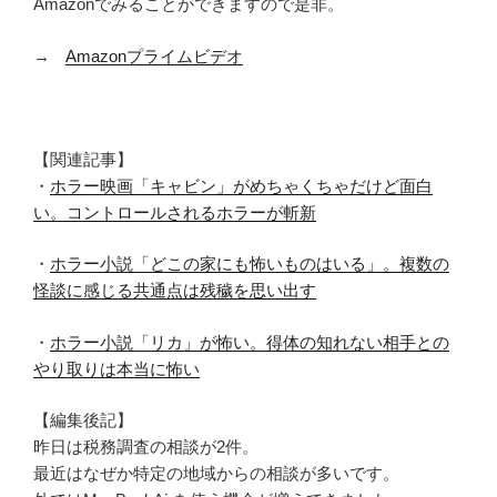
Amazonでみることができますので是非。
→
Amazonプライムビデオ
【関連記事】
・
ホラー映画「キャビン」がめちゃくちゃだけど面白
い。コントロールされるホラーが斬新
・
ホラー小説「どこの家にも怖いものはいる」。複数の
怪談に感じる共通点は残穢を思い出す
・
ホラー小説「リカ」が怖い。得体の知れない相手との
やり取りは本当に怖い
【編集後記】
昨日は税務調査の相談が2件。
最近はなぜか特定の地域からの相談が多いです。