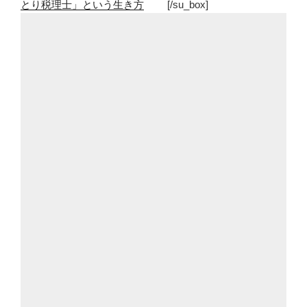
とり税理士」という生き方
[/su_box]