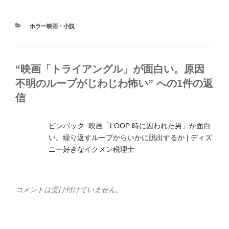
カ
ホラー映画・小説
テ
ゴ
リ
ー
“映画「トライアングル」が面白い。原因
不明のループがじわじわ怖い” への1件の返
信
ピンバック:
映画「LOOP 時に囚われた男」が面白
い。繰り返すループからいかに脱出するか | ディズ
ニー好きなイクメン税理士
コメントは受け付けていません。