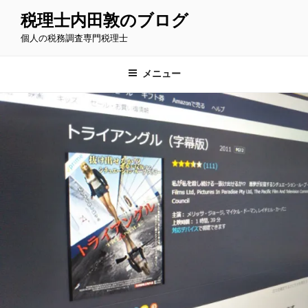
コ
税理士内田敦のブログ
ン
個人の税務調査専門税理士
テ
ン
ツ
メニュー
へ
ス
キ
ッ
プ