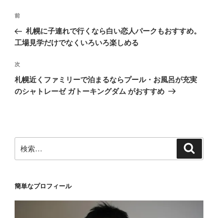
投
前
前
稿
の
札幌に子連れで行くなら白い恋人パークもおすすめ。
ナ
投
工場見学だけでなくいろいろ楽しめる
ビ
稿
ゲ
次
次
の
ー
札幌近くファミリーで泊まるならプール・お風呂が充実
投
シ
のシャトレーゼ ガトーキングダム がおすすめ
稿
ョ
ン
検
検
索
索:
簡単なプロフィール