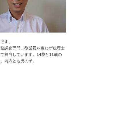
敦です。
税務調査専門。従業員を雇わず税理士
て担当しています。14歳と11歳の
す。両方とも男の子。