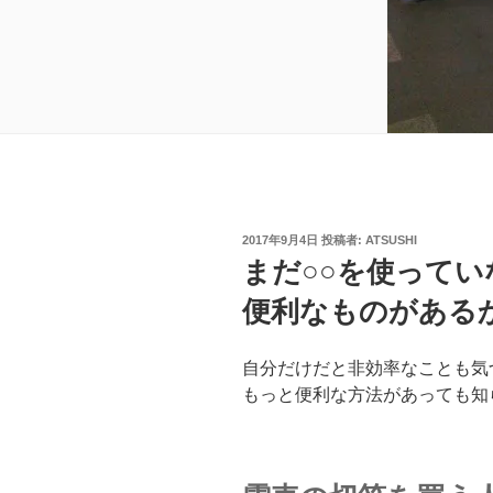
投
2017年9月4日
投稿者:
ATSUSHI
稿
まだ○○を使って
日:
便利なものがある
自分だけだと非効率なことも気
もっと便利な方法があっても知