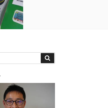
検
索
ル