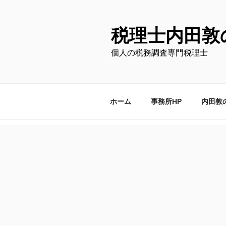
コ
ン
テ
税理士内田敦
ン
個人の税務調査専門税理士
ツ
へ
ス
キ
ホーム
事務所HP
内田敦
ッ
プ