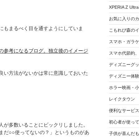
XPERIA Z Ultra
お気に入りの
にもまるべく目を通すようにしていま
こもれび森の
スマホ・ガラ
の参考になるブログ。独立後のイメージ
スマホ代節約、
ディズニーグ
良い方法がないかは常に意識しておいた
ディズニー体
ホラー映画・
レイクタウン
便利なサービ
初心者が使って
人が多数いることにビックリしました。
まだ○○使ってないの？」というものがあ
子供が喜んだ