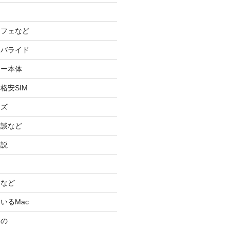
カフェなど
イバライド
ケー本体
格安SIM
ッズ
験談など
小説
スなど
いるMac
もの