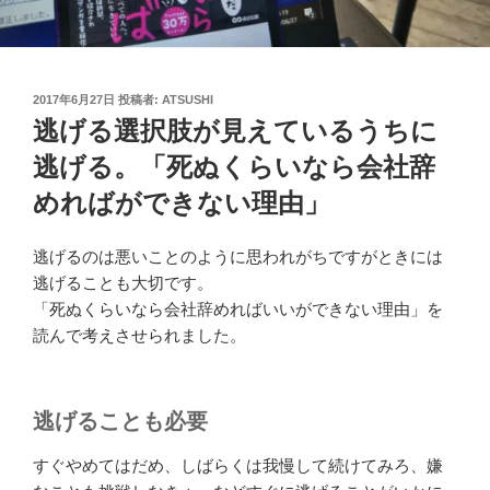
投
2017年6月27日
投稿者:
ATSUSHI
稿
逃げる選択肢が見えているうちに
日:
逃げる。「死ぬくらいなら会社辞
めればができない理由」
逃げるのは悪いことのように思われがちですがときには
逃げることも大切です。
「死ぬくらいなら会社辞めればいいができない理由」を
読んで考えさせられました。
逃げることも必要
すぐやめてはだめ、しばらくは我慢して続けてみろ、嫌