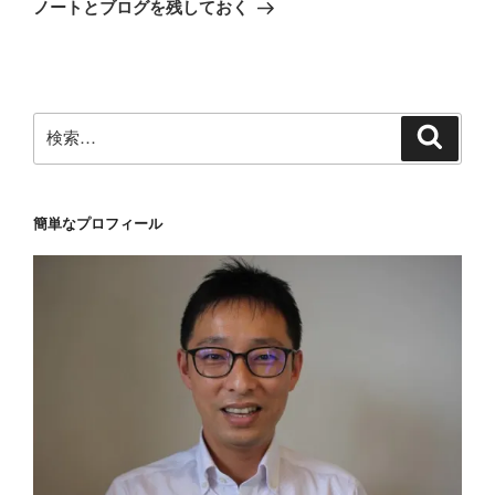
投
シ
ノートとブログを残しておく
稿
ョ
ン
検
検
索
索:
簡単なプロフィール