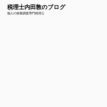
コ
税理士内田敦のブログ
ン
個人の税務調査専門税理士
テ
ン
ツ
へ
ス
キ
ッ
プ