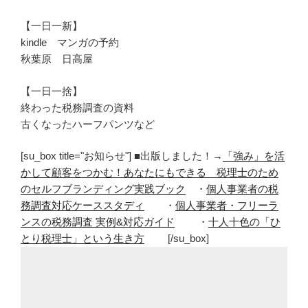
【一日一新】
kindle マンガの予約
秋葉原 日高屋
【一日一捨】
終わった税務調査の資料
古くなったハーフパンツなど
[su_box title="お知らせ"] ■出版しました！→
「強み」を活
かして顧客をつかむ！あなたにもできる 税理士のため
のセルフブランディング実践ブック
・
個人事業者の税
務調査対応ケーススタディ
・
個人事業者・フリーラ
ンスの税務調査 実例&対応ガイド
・
十人十色の「ひ
とり税理士」という生き方
[/su_box]