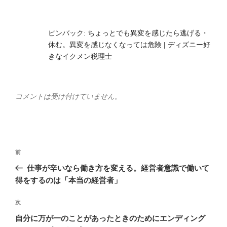
ピンバック:
ちょっとでも異変を感じたら逃げる・
休む。異変を感じなくなっては危険 | ディズニー好
きなイクメン税理士
コメントは受け付けていません。
投
前
前
稿
の
仕事が辛いなら働き方を変える。経営者意識で働いて
ナ
投
得をするのは「本当の経営者」
ビ
稿
ゲ
次
次
の
ー
自分に万が一のことがあったときのためにエンディング