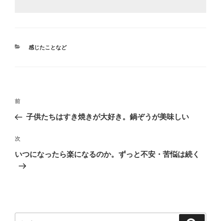
カ
感じたことなど
テ
ゴ
リ
ー
投
前
前
稿
の
子供たちはすき焼きが大好き。鍋ぞうが美味しい
ナ
投
ビ
稿
次
次
ゲ
の
いつになったら楽になるのか。ずっと不安・苦悩は続く
投
ー
稿
シ
ョ
ン
検