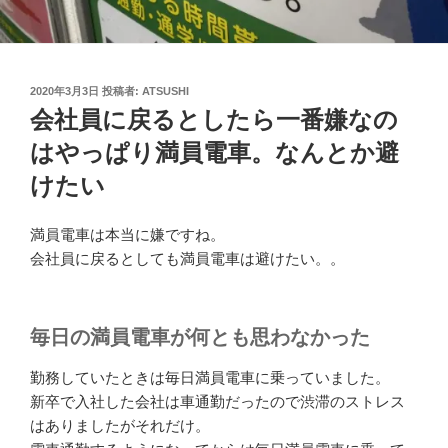
投
2020年3月3日
投稿者:
ATSUSHI
稿
会社員に戻るとしたら一番嫌なの
日:
はやっぱり満員電車。なんとか避
けたい
満員電車は本当に嫌ですね。
会社員に戻るとしても満員電車は避けたい。。
毎日の満員電車が何とも思わなかった
勤務していたときは毎日満員電車に乗っていました。
新卒で入社した会社は車通勤だったので渋滞のストレス
はありましたがそれだけ。