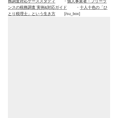
務調査対応ケーススタディ
・
個人事業者・フリーラ
ンスの税務調査 実例&対応ガイド
・
十人十色の「ひ
とり税理士」という生き方
[/su_box]