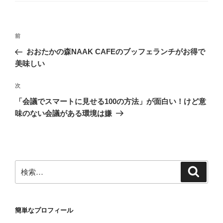
リ
ー
投
前
前
稿
の
おおたかの森NAAK CAFEのブッフェランチがお得で
ナ
投
美味しい
ビ
稿
ゲ
次
次
の
ー
「会議でスマートに見せる100の方法」が面白い！けど意
投
シ
味のない会議がある環境は嫌
稿
ョ
ン
検
検
索
索:
簡単なプロフィール