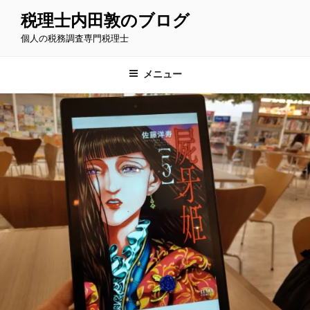
コ
税理士内田敦のブログ
ン
個人の税務調査専門税理士
テ
ン
ツ
メニュー
へ
ス
キ
ッ
プ