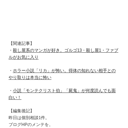
【関連記事】
・
殺し屋系のマンガが好き。ゴルゴ13・殺し屋1・ファブ
ルがお気に入り
・
ホラー小説「リカ」が怖い。得体の知れない相手との
やり取りは本当に怖い
・
小説「モンテクリスト伯」「屍鬼」が何度読んでも面
白い！
【編集後記】
昨日は個別相談1件。
ブログHPのメンテを。