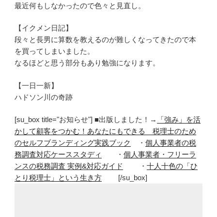
最近何もしなかったので色々と見直し。
【イクメン日記】
段々と長男に算数を教えるのが難しくなってきたので本
を買ってしまいました。
なるほどと思う部分もあり勉強になります。
【一日一新】
ハドソン川の奇跡
[su_box title="お知らせ"] ■出版しました！→
「強み」を活
かして顧客をつかむ！あなたにもできる 税理士のため
のセルフブランディング実践ブック
・
個人事業者の税
務調査対応ケーススタディ
・
個人事業者・フリーラ
ンスの税務調査 実例&対応ガイド
・
十人十色の「ひ
とり税理士」という生き方
[/su_box]