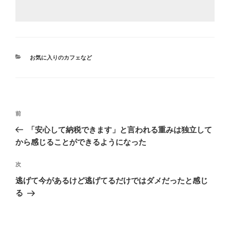
カ
お気に入りのカフェなど
テ
ゴ
リ
ー
投
前
前
稿
の
「安心して納税できます」と言われる重みは独立して
ナ
投
から感じることができるようになった
ビ
稿
ゲ
次
次
の
ー
逃げて今があるけど逃げてるだけではダメだったと感じ
投
シ
る
稿
ョ
ン