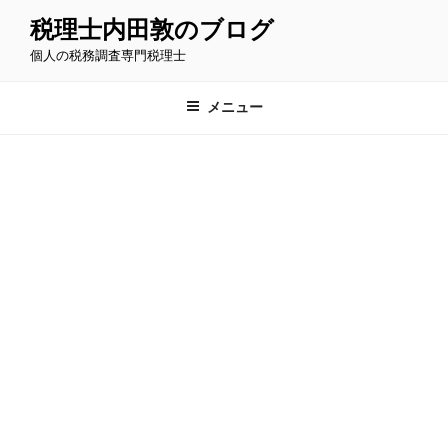
コ
税理士内田敦のブログ
ン
個人の税務調査専門税理士
テ
ン
ツ
メニュー
へ
ス
キ
ッ
プ