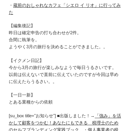
・
蔵前のおしゃれなカフェ「シエロ イ リオ」に行ってみ
た
【編集後記】
昨日は確定申告の打ち合わせが2件。
合間に執筆を。
ようやく3月の旅行を決めることができました。。
【イクメン日記】
今から3月の旅行が楽しみなようで毎日うるさいです。
以前は伝えないで直前に伝えていたのですが今回は早め
に伝えたらうるさい。。
【一日一新】
とある業種からの依頼
[su_box title="お知らせ"] ■出版しました！→
「強み」を活
かして顧客をつかむ！あなたにもできる 税理士のため
のセルフブランディング実践ブック
・
個人事業者の税