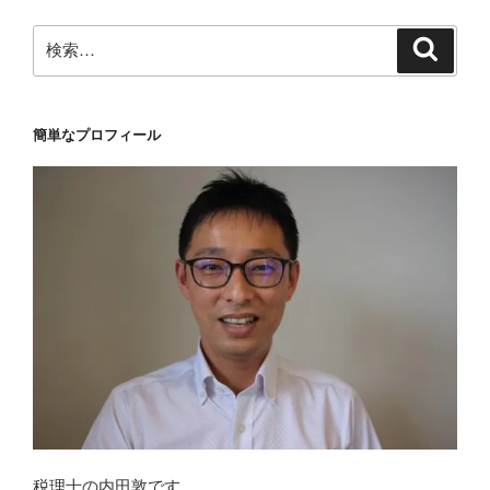
検
検
索
索:
簡単なプロフィール
税理士の内田敦です。