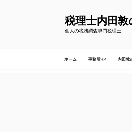
コ
ン
テ
税理士内田敦
ン
個人の税務調査専門税理士
ツ
へ
ス
キ
ホーム
事務所HP
内田敦
ッ
プ