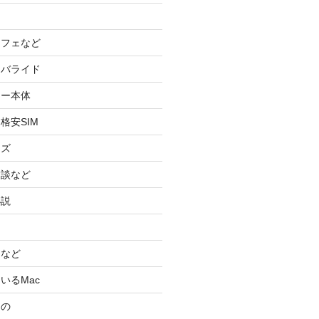
カフェなど
イバライド
ケー本体
格安SIM
ッズ
験談など
小説
スなど
いるMac
もの