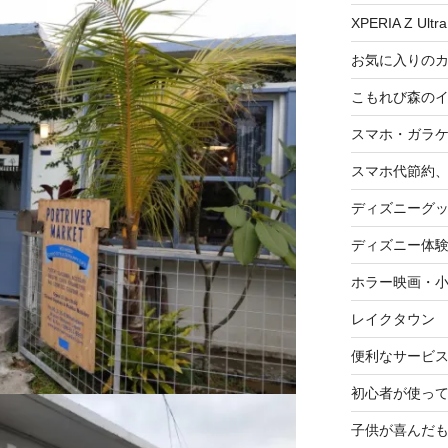
XPERIA Z Ultra
お気に入りの
こもれび森の
スマホ・ガラ
スマホ代節約、
ディズニーグ
ディズニー体
ホラー映画・
レイクタウン
便利なサービ
初心者が使って
子供が喜んだ