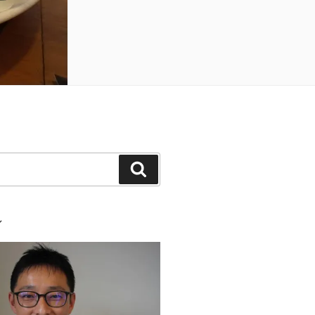
検
索
ル