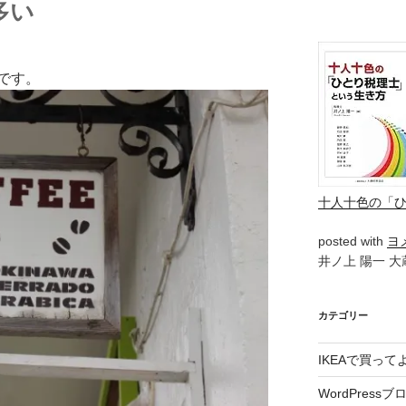
多い
です。
十人十色の「
posted with
ヨ
井ノ上 陽一 大蔵
カテゴリー
IKEAで買っ
WordPressブ