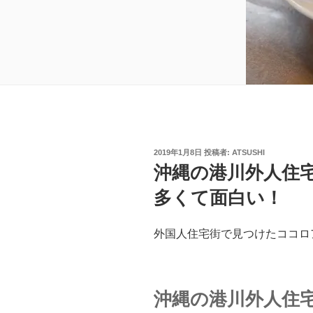
投
2019年1月8日
投稿者:
ATSUSHI
稿
沖縄の港川外人住
日:
多くて面白い！
外国人住宅街で見つけたココロ
沖縄の港川外人住