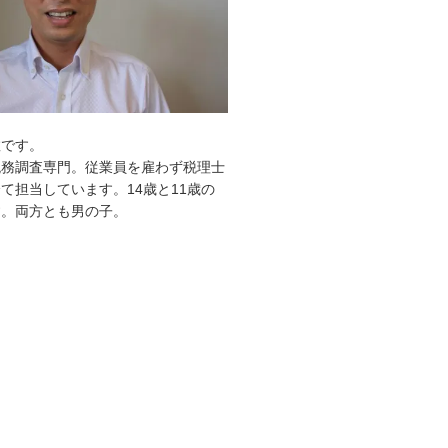
敦です。
税務調査専門。従業員を雇わず税理士
て担当しています。14歳と11歳の
す。両方とも男の子。