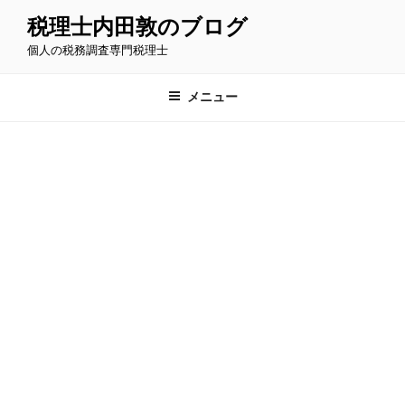
コ
税理士内田敦のブログ
ン
個人の税務調査専門税理士
テ
ン
ツ
メニュー
へ
ス
キ
ッ
プ