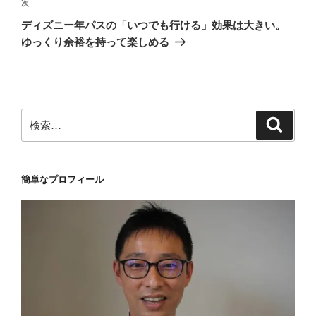
ゲ
次
次
の
ー
ディズニー年パスの「いつでも行ける」効果は大きい。
投
シ
ゆっくり余裕を持って楽しめる
稿
ョ
ン
検
検
索
索:
簡単なプロフィール