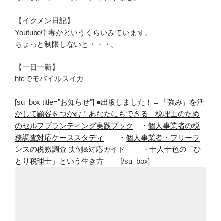
【イクメン日記】
Youtube中毒かというくらいみています。
ちょっと制限しないと・・・。
【一日一新】
htcでモバイルスイカ
[su_box title="お知らせ"] ■出版しました！→
「強み」を活
かして顧客をつかむ！あなたにもできる 税理士のため
のセルフブランディング実践ブック
・
個人事業者の税
務調査対応ケーススタディ
・
個人事業者・フリーラ
ンスの税務調査 実例&対応ガイド
・
十人十色の「ひ
とり税理士」という生き方
[/su_box]