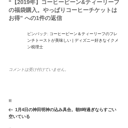
“【2019年】コーヒービーン&ティーリーフ
の福袋購入。やっぱりコーヒーチケットは
お得” への1件の返信
ピンバック:
コーヒービーン＆ティーリーフのフレ
ンチトーストが美味しい | ディズニー好きなイクメ
ン税理士
コメントは受け付けていません。
投
前
前
稿
の
1月4日の神田明神の込み具合。朝8時過ぎならすごい
ナ
投
空いている
ビ
稿