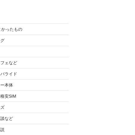
てよかったもの
ログ
カフェなど
イバライド
ケー本体
格安SIM
ッズ
験談など
小説