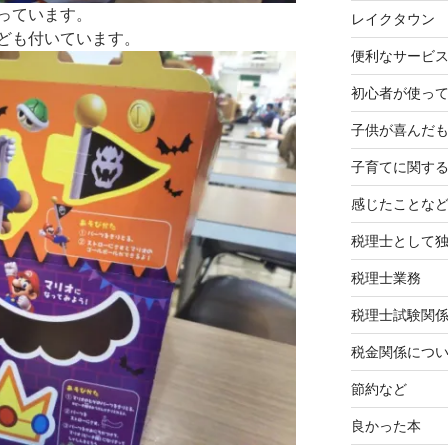
っています。
レイクタウン
ども付いています。
便利なサービ
初心者が使って
子供が喜んだ
子育てに関す
感じたことな
税理士として
税理士業務
税理士試験関
税金関係につ
節約など
良かった本