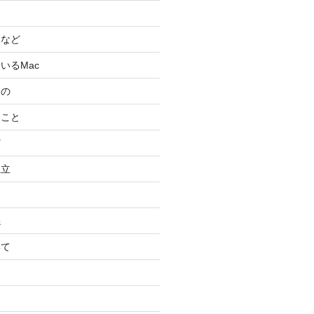
スなど
いるMac
もの
ること
ど
独立
係
いて