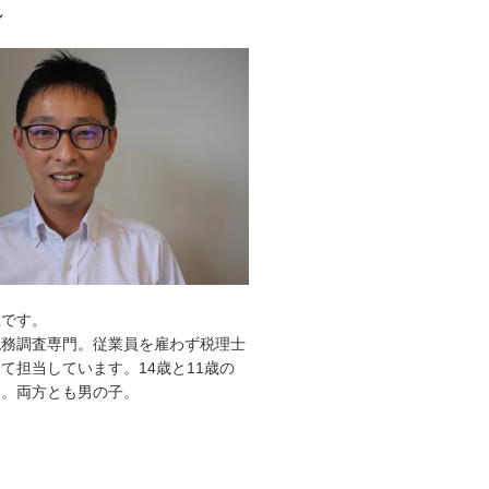
ル
敦です。
税務調査専門。従業員を雇わず税理士
て担当しています。14歳と11歳の
す。両方とも男の子。