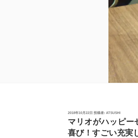
投
2018年10月22日
投稿者:
ATSUSHI
稿
マリオがハッピー
日:
喜び！すごい充実