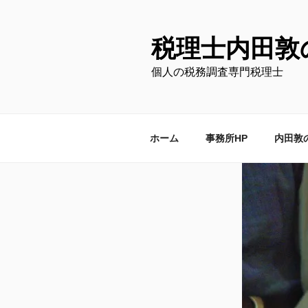
コ
ン
テ
税理士内田敦
ン
個人の税務調査専門税理士
ツ
へ
ス
キ
ホーム
事務所HP
内田敦
ッ
プ