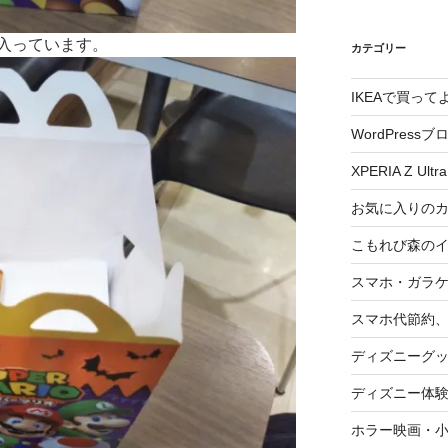
入っています。
カテゴリー
IKEAで買っ
WordPressブ
XPERIA Z Ultra
お気に入りの
こもれび森の
スマホ・ガラ
スマホ代節約、
ディズニーグ
ディズニー体
ホラー映画・