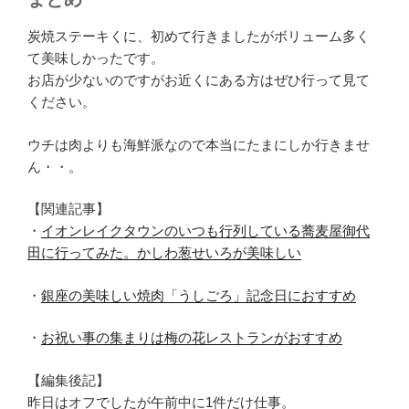
炭焼ステーキくに、初めて行きましたがボリューム多く
て美味しかったです。
お店が少ないのですがお近くにある方はぜひ行って見て
ください。
ウチは肉よりも海鮮派なので本当にたまにしか行きませ
ん・・。
【関連記事】
・
イオンレイクタウンのいつも行列している蕎麦屋御代
田に行ってみた。かしわ葱せいろが美味しい
・
銀座の美味しい焼肉「うしごろ」記念日におすすめ
・
お祝い事の集まりは梅の花レストランがおすすめ
【編集後記】
昨日はオフでしたが午前中に1件だけ仕事。