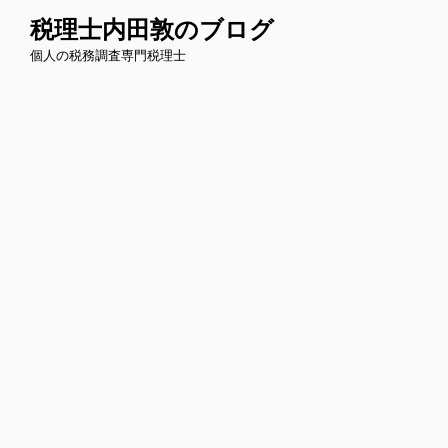
コ
税理士内田敦のブログ
ン
個人の税務調査専門税理士
テ
ン
ツ
へ
ス
キ
ッ
プ