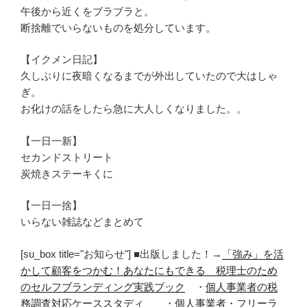
午後から近くをブラブラと。
断捨離でいらないものを処分しています。
【イクメン日記】
久しぶりに夜暗くなるまでが外出していたので大はしゃ
ぎ。
お化けの話をしたら急に大人しくなりました。。
【一日一新】
セカンドストリート
炭焼きステーキくに
【一日一捨】
いらない雑誌などまとめて
[su_box title="お知らせ"] ■出版しました！→
「強み」を活
かして顧客をつかむ！あなたにもできる 税理士のため
のセルフブランディング実践ブック
・
個人事業者の税
務調査対応ケーススタディ
・
個人事業者・フリーラ