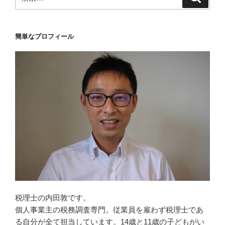
索
索:
簡単なプロフィール
税理士の内田敦です。
個人事業主の税務調査専門。従業員を雇わず税理士であ
る自分が全て担当しています。14歳と11歳の子どもがい