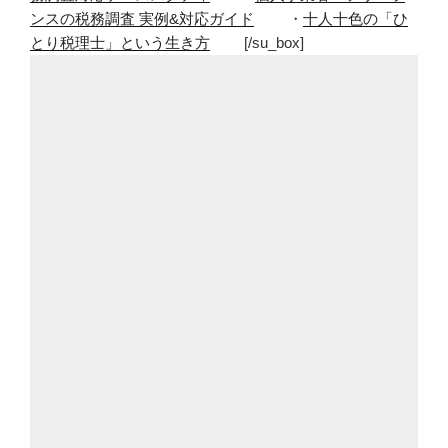
ンスの税務調査 実例&対応ガイド
・
十人十色の「ひ
とり税理士」という生き方
[/su_box]