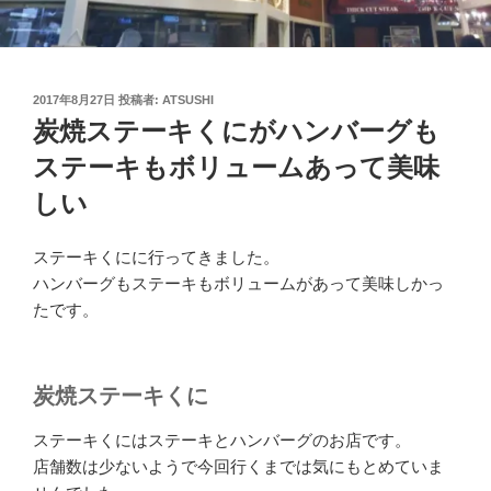
投
2017年8月27日
投稿者:
ATSUSHI
稿
炭焼ステーキくにがハンバーグも
日:
ステーキもボリュームあって美味
しい
ステーキくにに行ってきました。
ハンバーグもステーキもボリュームがあって美味しかっ
たです。
炭焼ステーキくに
ステーキくにはステーキとハンバーグのお店です。
店舗数は少ないようで今回行くまでは気にもとめていま