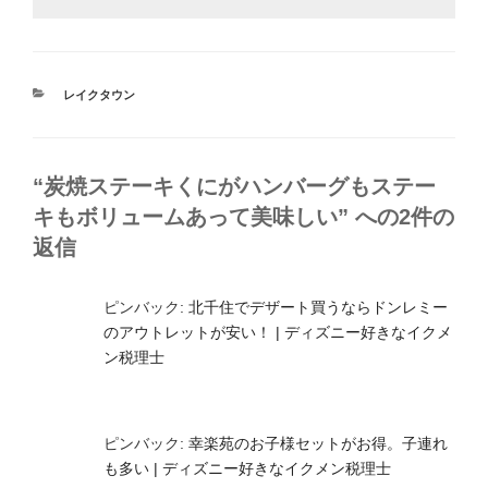
カ
レイクタウン
テ
ゴ
リ
ー
“炭焼ステーキくにがハンバーグもステー
キもボリュームあって美味しい” への2件の
返信
ピンバック:
北千住でデザート買うならドンレミー
のアウトレットが安い！ | ディズニー好きなイクメ
ン税理士
ピンバック:
幸楽苑のお子様セットがお得。子連れ
も多い | ディズニー好きなイクメン税理士