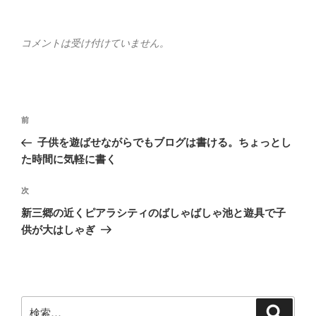
コメントは受け付けていません。
投
前
前
稿
の
子供を遊ばせながらでもブログは書ける。ちょっとし
ナ
投
た時間に気軽に書く
ビ
稿
ゲ
次
次
の
ー
新三郷の近くピアラシティのばしゃばしゃ池と遊具で子
投
シ
供が大はしゃぎ
稿
ョ
ン
検
検