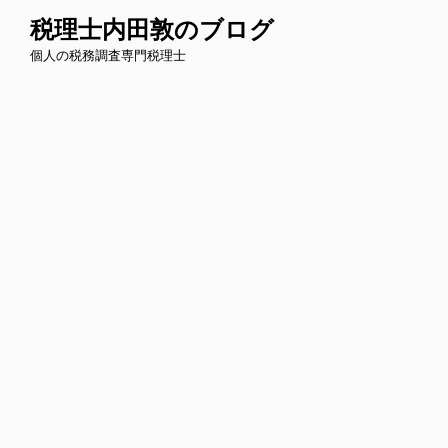
コ
税理士内田敦のブログ
ン
個人の税務調査専門税理士
テ
ン
ツ
へ
ス
キ
ッ
プ