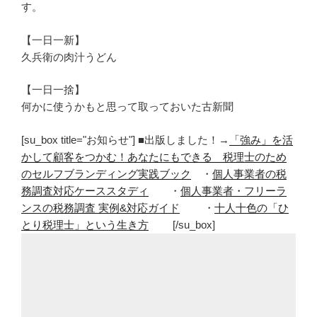
す。
【一日一新】
久兵衛の肉汁うどん
【一日一捨】
何かに使うかもと思って取っておいた古新聞
[su_box title="お知らせ"] ■出版しました！→
「強み」を活
かして顧客をつかむ！あなたにもできる 税理士のため
のセルフブランディング実践ブック
・
個人事業者の税
務調査対応ケーススタディ
・
個人事業者・フリーラ
ンスの税務調査 実例&対応ガイド
・
十人十色の「ひ
とり税理士」という生き方
[/su_box]