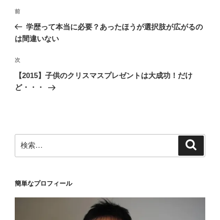
投
前
前
稿
の
学歴って本当に必要？あったほうが選択肢が広がるの
ナ
投
は間違いない
ビ
稿
ゲ
次
次
の
ー
【2015】子供のクリスマスプレゼントは大成功！だけ
投
シ
ど・・・
稿
ョ
ン
検
検
索
索:
簡単なプロフィール