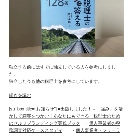
独立する前にはすでに独立している人を参考にしまし
た。
独立した今も他の税理士を参考にしています。
“悩
続きを読む
ん
[su_box title="お知らせ"] ■出版しました！→
「強み」を活
だ
かして顧客をつかむ！あなたにもできる 税理士のため
り
のセルフブランディング実践ブック
・
個人事業者の税
不
務調査対応ケーススタディ
・
個人事業者・フリーラ
安