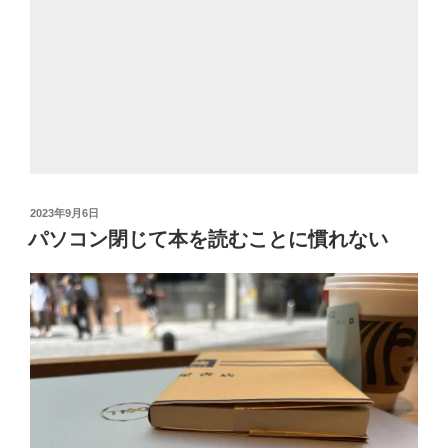
投
2023年9月6日
稿
パソコン閉じて本を読むことに慣れない
日: