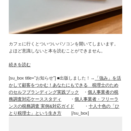
カフェに行くとついついパソコンを開いてしまいます。
よほど意識しないと本を読むことができません。
“パ
続きを読む
ソ
[su_box title="お知らせ"] ■出版しました！→
「強み」を活
コ
かして顧客をつかむ！あなたにもできる 税理士のため
ン
のセルフブランディング実践ブック
・
個人事業者の税
閉
務調査対応ケーススタディ
・
個人事業者・フリーラ
じ
ンスの税務調査 実例&対応ガイド
・
十人十色の「ひ
て
とり税理士」という生き方
[/su_box]
本
を
読