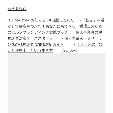
“キ
続きを読む
ャ
[su_box title="お知らせ"] ■出版しました！→
「強み」を活
プ
かして顧客をつかむ！あなたにもできる 税理士のため
テ
のセルフブランディング実践ブック
・
個人事業者の税
ン
務調査対応ケーススタディ
・
個人事業者・フリーラ
に
ンスの税務調査 実例&対応ガイド
・
十人十色の「ひ
ハ
とり税理士」という生き方
[/su_box]
マ
っ
た
次
男”
の