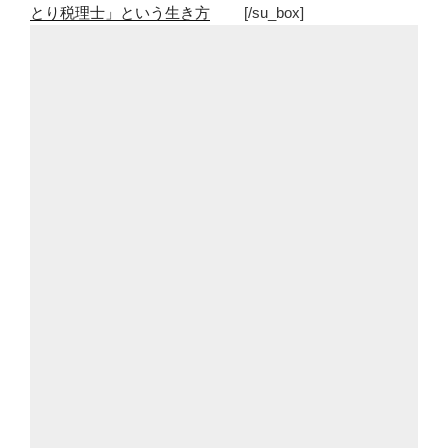
とり税理士」という生き方
[/su_box]
見
つ
け
る”
の