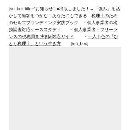
な
[su_box title="お知らせ"] ■出版しました！→
「強み」を活
た
かして顧客をつかむ！あなたにもできる 税理士のため
の
のセルフブランディング実践ブック
・
個人事業者の税
好
務調査対応ケーススタディ
・
個人事業者・フリーラ
き
ンスの税務調査 実例&対応ガイド
・
十人十色の「ひ
な
とり税理士」という生き方
[/su_box]
ホ
ラ
ー
は？”
の