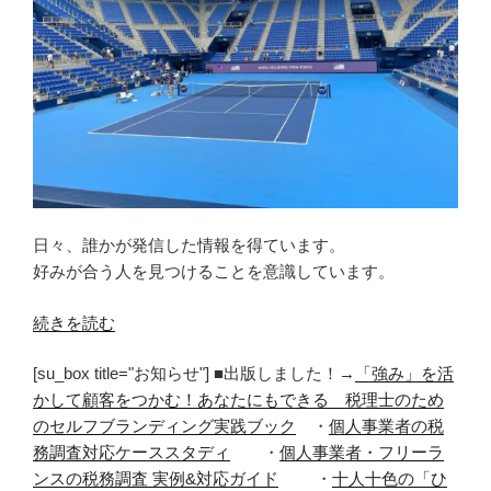
日々、誰かが発信した情報を得ています。
好みが合う人を見つけることを意識しています。
“好
続きを読む
み
[su_box title="お知らせ"] ■出版しました！→
「強み」を活
が
かして顧客をつかむ！あなたにもできる 税理士のため
合
のセルフブランディング実践ブック
・
個人事業者の税
う
務調査対応ケーススタディ
・
個人事業者・フリーラ
人
ンスの税務調査 実例&対応ガイド
・
十人十色の「ひ
を