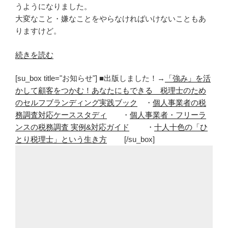
うようになりました。
大変なこと・嫌なことをやらなければいけないこともあ
りますけど。
“楽
続きを読む
し
[su_box title="お知らせ"] ■出版しました！→
「強み」を活
い
かして顧客をつかむ！あなたにもできる 税理士のため
こ
のセルフブランディング実践ブック
・
個人事業者の税
と
務調査対応ケーススタディ
・
個人事業者・フリーラ
を
ンスの税務調査 実例&対応ガイド
・
十人十色の「ひ
す
とり税理士」という生き方
[/su_box]
る
よ
う
に”
の