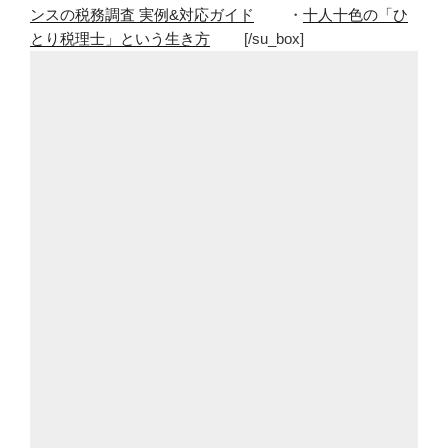
ンスの税務調査 実例&対応ガイド
・
十人十色の「ひ
に
とり税理士」という生き方
[/su_box]
な
っ
た
と
き
に。
手
元
に
置
い
て
お
き
た
い
本”
の