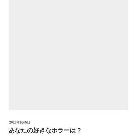
投
2023年9月5日
稿
あなたの好きなホラーは？
日: