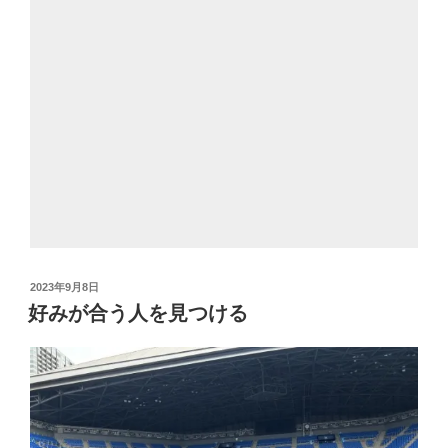
投
2023年9月8日
稿
好みが合う人を見つける
日: