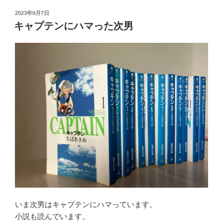
投
2023年9月7日
稿
キャプテンにハマった次男
日:
いま次男はキャプテンにハマっています。
小説も読んでいます。