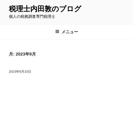
コ
税理士内田敦のブログ
ン
個人の税務調査専門税理士
テ
ン
ツ
メニュー
へ
ス
キ
月:
2023年9月
ッ
プ
投
2023年9月10日
稿
日: