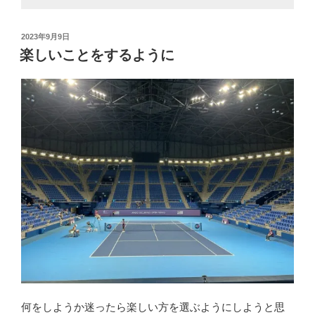
投
2023年9月9日
稿
楽しいことをするように
日:
何をしようか迷ったら楽しい方を選ぶようにしようと思