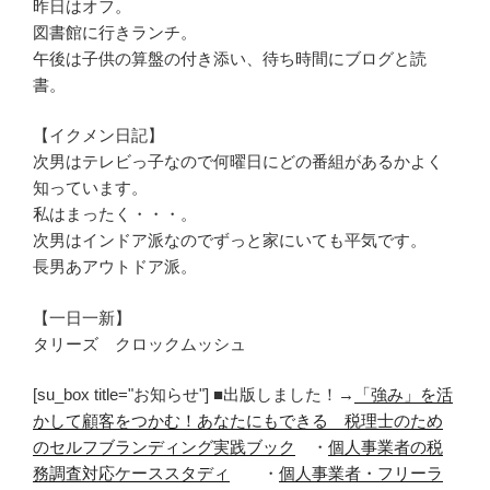
昨日はオフ。
図書館に行きランチ。
午後は子供の算盤の付き添い、待ち時間にブログと読
書。
【イクメン日記】
次男はテレビっ子なので何曜日にどの番組があるかよく
知っています。
私はまったく・・・。
次男はインドア派なのでずっと家にいても平気です。
長男あアウトドア派。
【一日一新】
タリーズ クロックムッシュ
[su_box title="お知らせ"] ■出版しました！→
「強み」を活
かして顧客をつかむ！あなたにもできる 税理士のため
のセルフブランディング実践ブック
・
個人事業者の税
務調査対応ケーススタディ
・
個人事業者・フリーラ