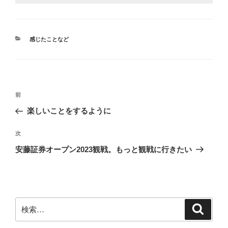
カ
感じたことなど
テ
ゴ
リ
ー
投
前
前
稿
の
楽しいことをするように
ナ
投
ビ
稿
次
次
ゲ
の
安藤証券オープン2023観戦。もっと観戦に行きたい
投
ー
稿
シ
ョ
ン
検
検
索
索: