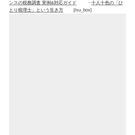
ンスの税務調査 実例&対応ガイド
・
十人十色の「ひ
とり税理士」という生き方
[/su_box]