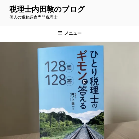
コ
税理士内田敦のブログ
ン
個人の税務調査専門税理士
テ
ン
ツ
メニュー
へ
ス
キ
ッ
プ