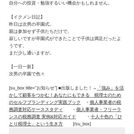
自分への投資・勉強するいい機会かもしれません。
【イクメン日記】
昨日は次男の卒園式。
親は参加せず子供たちだけで。
寂しいですが卒園式ができたことで子供は満足だったよ
うです。
まだ少し通いますが。
【一日一新】
次男の卒園で色々
[su_box title="お知らせ"] ■出版しました！→
「強み」を活
かして顧客をつかむ！あなたにもできる 税理士のため
のセルフブランディング実践ブック
・
個人事業者の税
務調査対応ケーススタディ
・
個人事業者・フリーラ
ンスの税務調査 実例&対応ガイド
・
十人十色の「ひ
とり税理士」という生き方
[/su_box]