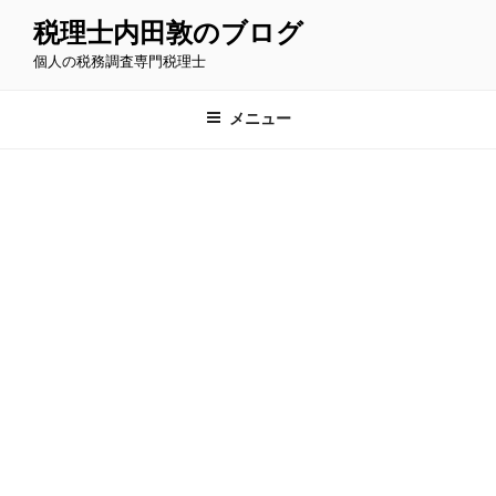
コ
税理士内田敦のブログ
ン
個人の税務調査専門税理士
テ
ン
ツ
メニュー
へ
ス
キ
ッ
プ