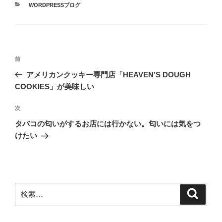
カ
WORDPRESSブログ
テ
ゴ
リ
ー
投
前
前
稿
の
アメリカンクッキー専門店「HEAVEN’S DOUGH
ナ
投
COOKIES」が美味しい
ビ
稿
ゲ
次
次
の
ー
タバコの匂いがするお店には行かない。匂いには気をつ
投
シ
けたい
稿
ョ
ン
検
検
索
索: