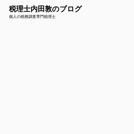
コ
税理士内田敦のブログ
ン
個人の税務調査専門税理士
テ
ン
ツ
へ
ス
キ
ッ
プ