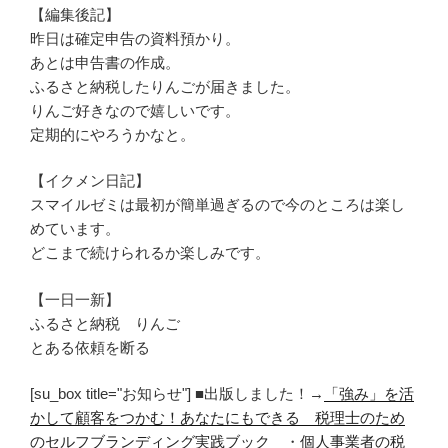
【編集後記】
昨日は確定申告の資料預かり。
あとは申告書の作成。
ふるさと納税したりんごが届きました。
りんご好きなので嬉しいです。
定期的にやろうかなと。
【イクメン日記】
スマイルゼミは最初が簡単過ぎるので今のところは楽し
めています。
どこまで続けられるか楽しみです。
【一日一新】
ふるさと納税 りんご
とある依頼を断る
[su_box title="お知らせ"] ■出版しました！→
「強み」を活
かして顧客をつかむ！あなたにもできる 税理士のため
のセルフブランディング実践ブック
・
個人事業者の税