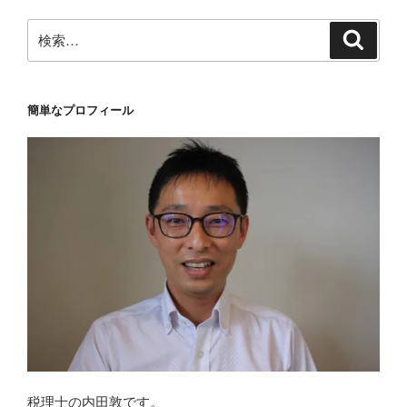
検
検
索
索:
簡単なプロフィール
税理士の内田敦です。