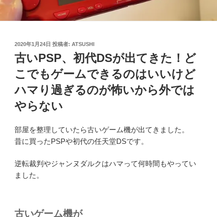
投
2020年1月24日
投稿者:
ATSUSHI
稿
古いPSP、初代DSが出てきた！ど
日:
こでもゲームできるのはいいけど
ハマり過ぎるのが怖いから外では
やらない
部屋を整理していたら古いゲーム機が出てきました。
昔に買ったPSPや初代の任天堂DSです。
逆転裁判やジャンヌダルクはハマって何時間もやってい
ました。
古いゲーム機が