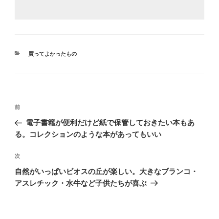
カ
買ってよかったもの
テ
ゴ
リ
ー
投
前
前
稿
の
電子書籍が便利だけど紙で保管しておきたい本もあ
ナ
投
る。コレクションのような本があってもいい
ビ
稿
ゲ
次
次
の
ー
自然がいっぱいビオスの丘が楽しい。大きなブランコ・
投
シ
アスレチック・水牛など子供たちが喜ぶ
稿
ョ
ン