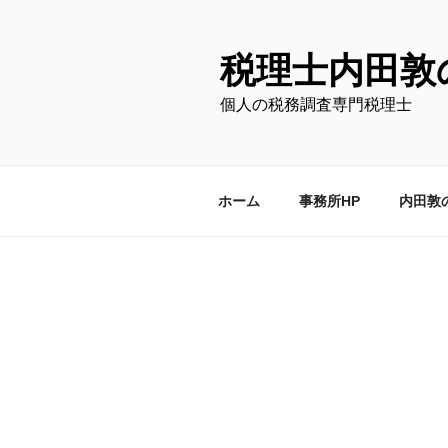
コ
ン
テ
税理士内田敦
ン
個人の税務調査専門税理士
ツ
へ
ス
キ
ホーム
事務所HP
内田敦
ッ
プ