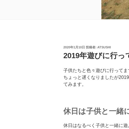
投
2020年1月10日
投稿者:
ATSUSHI
稿
2019年遊びに行
日:
子供たちと色々遊びに行ってま
ちょっと遅くなりましたが201
てみます。
休日は子供と一緒
休日はなるべく子供と一緒に遊