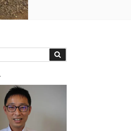
検
索
ル