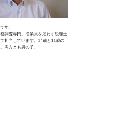
敦です。
税務調査専門。従業員を雇わず税理士
て担当しています。14歳と11歳の
す。両方とも男の子。