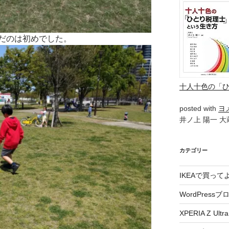
だのは初めでした。
十人十色の「
posted with
ヨ
井ノ上 陽一 大蔵
カテゴリー
IKEAで買っ
WordPressブ
XPERIA Z Ultra