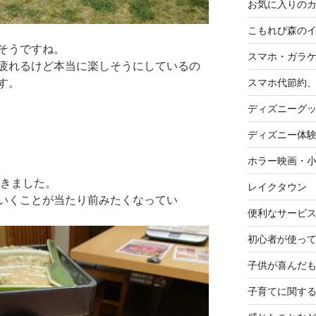
お気に入りの
こもれび森の
そうですね。
スマホ・ガラ
疲れるけど本当に楽しそうにしているの
す。
スマホ代節約、
ディズニーグ
ディズニー体
ホラー映画・
行きました。
レイクタウン
いくことが当たり前みたくなってい
便利なサービ
初心者が使って
子供が喜んだ
子育てに関す