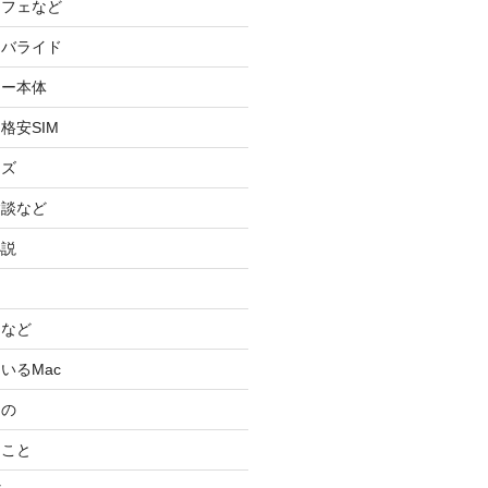
カフェなど
イバライド
ケー本体
格安SIM
ッズ
験談など
小説
スなど
いるMac
もの
ること