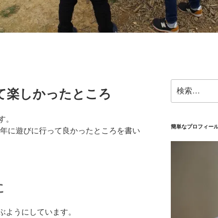
検
って楽しかったところ
索:
す。
簡単なプロフィー
9年に遊びに行って良かったところを書い
に
ぶようにしています。