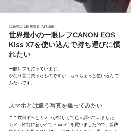
投
2020年1月2日
投稿者:
ATSUSHI
稿
世界最小の一眼レフCANON EOS
日:
Kiss X7を使い込んで持ち運びに慣
れたい
一眼レフを持っています。
かなり昔に買ったものですが、もうちょっと使い込んで
みたいです。
スマホとは違う写真を撮ってみたい
ここ数日ずっとカメラが欲しくて色々調べていました。
カメラ性能に惹かれてiPhone11を買いましたので、普段