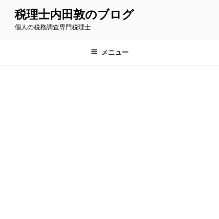
コ
税理士内田敦のブログ
ン
個人の税務調査専門税理士
テ
ン
ツ
メニュー
へ
ス
キ
ッ
プ