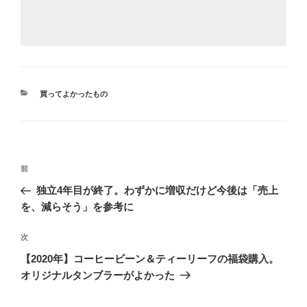
カ
買ってよかったもの
テ
ゴ
リ
ー
投
前
前
稿
の
独立4年目が終了。わずかに増収だけど今後は「売上
ナ
投
を、減らそう」を参考に
ビ
稿
ゲ
次
次
の
ー
【2020年】コーヒービーン＆ティーリーフの福袋購入。
投
シ
オリジナルタンブラーがよかった
稿
ョ