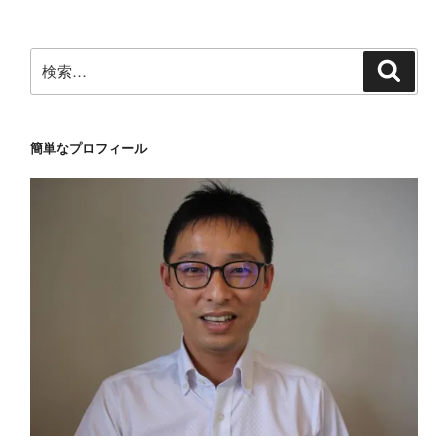
ン
検
検
索
索:
簡単なプロフィール