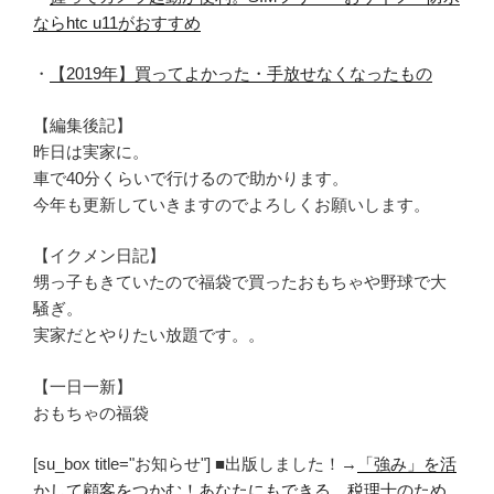
ならhtc u11がおすすめ
・
【2019年】買ってよかった・手放せなくなったもの
【編集後記】
昨日は実家に。
車で40分くらいで行けるので助かります。
今年も更新していきますのでよろしくお願いします。
【イクメン日記】
甥っ子もきていたので福袋で買ったおもちゃや野球で大
騒ぎ。
実家だとやりたい放題です。。
【一日一新】
おもちゃの福袋
[su_box title="お知らせ"] ■出版しました！→
「強み」を活
かして顧客をつかむ！あなたにもできる 税理士のため