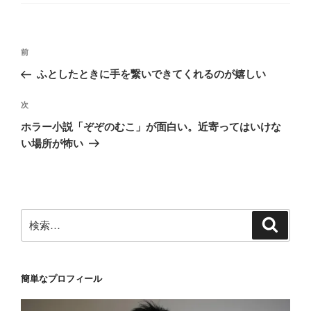
ゴ
リ
ー
投
前
前
稿
の
ふとしたときに手を繋いできてくれるのが嬉しい
ナ
投
ビ
稿
次
次
ゲ
の
ホラー小説「ぞぞのむこ」が面白い。近寄ってはいけな
投
ー
い場所が怖い
稿
シ
ョ
ン
検
検
索
索:
簡単なプロフィール