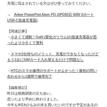
充電に悩まされている方はぜひ使ってみてください。
→
Anker PowerPort Atom PD 2(PD対応 60W 2ポート
USB-C急速充電器)
【関連記事】
・
小さくて感動！GaN (窒化ガリウム)の急速充電器が思
ったより小さくて便利
・
スマホ2台持ちのメリット。充電ができなくなったけど
もう1台にSIMカード入れ替えるだけで問題なし
・
HTCのスマホ修理のサポートがよかった！最初の問い
合わせから1週間で修理完了
【編集後記】
昨日は税務調査の立ち会い。
思ったより早めに終わりました。
今年もIKEAのもみの木を買いたいのですが予定があるの