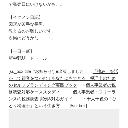
で発売日にいけないかも。。
【イクメン日記】
図形が苦手な長男。
教えるのが難しいです。
次男はどうかな・・・。
【一日一新】
新中野駅 ドトール
[su_box title="お知らせ"] ■出版しました！→
「強み」を活
かして顧客をつかむ！あなたにもできる 税理士のため
のセルフブランディング実践ブック
・
個人事業者の税
務調査対応ケーススタディ
・
個人事業者・フリーラ
ンスの税務調査 実例&対応ガイド
・
十人十色の「ひ
とり税理士」という生き方
[/su_box]