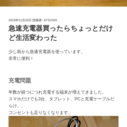
投
2019年11月20日
投稿者:
ATSUSHI
稿
急速充電器買ったらちょっとだけ
日:
ど生活変わった
少し前から急速充電器を使っています。
非常に便利！
充電問題
年数が経つにつれ充電する端末が増えてきました。
スマホだけでも3台、タブレット、PCと充電ケーブルだ
らけ。。
コンセントも足りなくなります。