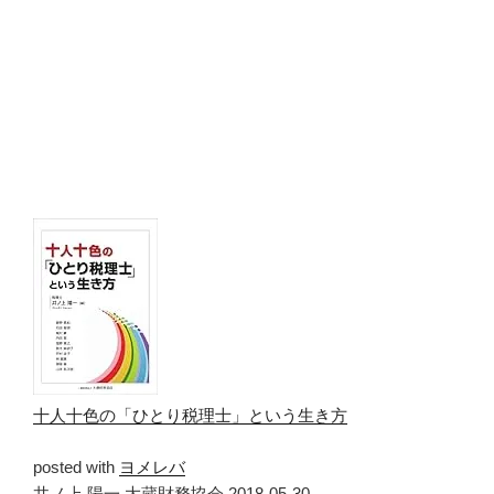
十人十色の「ひとり税理士」という生き方
posted with
ヨメレバ
井ノ上 陽一 大蔵財務協会 2018-05-30