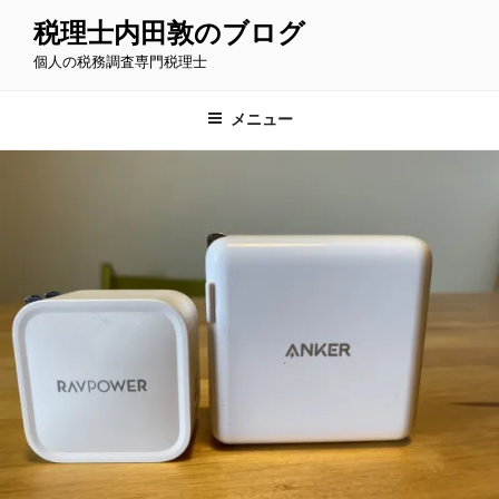
コ
税理士内田敦のブログ
ン
個人の税務調査専門税理士
テ
ン
ツ
メニュー
へ
ス
キ
ッ
プ