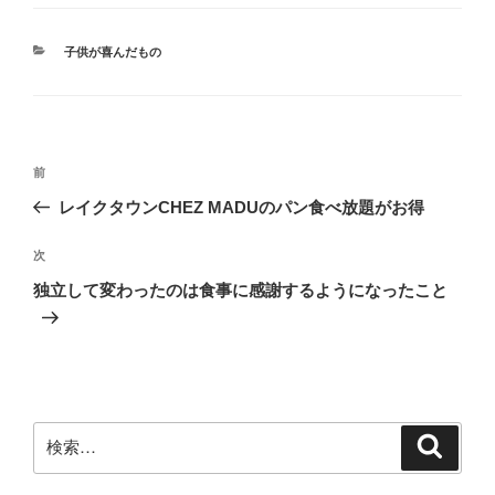
カ
子供が喜んだもの
テ
ゴ
リ
ー
投
前
前
稿
の
レイクタウンCHEZ MADUのパン食べ放題がお得
ナ
投
ビ
稿
次
次
ゲ
の
独立して変わったのは食事に感謝するようになったこと
投
ー
稿
シ
ョ
ン
検
検
索
索: