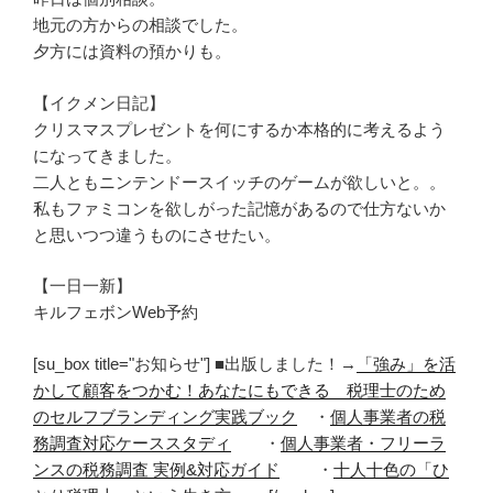
地元の方からの相談でした。
夕方には資料の預かりも。
【イクメン日記】
クリスマスプレゼントを何にするか本格的に考えるよう
になってきました。
二人ともニンテンドースイッチのゲームが欲しいと。。
私もファミコンを欲しがった記憶があるので仕方ないか
と思いつつ違うものにさせたい。
【一日一新】
キルフェボンWeb予約
[su_box title="お知らせ"] ■出版しました！→
「強み」を活
かして顧客をつかむ！あなたにもできる 税理士のため
のセルフブランディング実践ブック
・
個人事業者の税
務調査対応ケーススタディ
・
個人事業者・フリーラ
ンスの税務調査 実例&対応ガイド
・
十人十色の「ひ