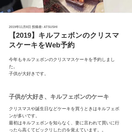
投
2019年11月8日
投稿者:
ATSUSHI
稿
【2019】キルフェボンのクリスマ
日:
スケーキをWeb予約
今年もキルフェボンのクリスマスケーキを予約しまし
た。
子供が大好きです。
子供が大好き、キルフェボンのケーキ
クリスマスや誕生日などケーキを買うときはキルフェボ
ンが多いです。
最初はキルフェボンを知らなく、妻に言われて買いに行
ったら高くてビックリしたのを覚えています。。