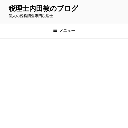
コ
税理士内田敦のブログ
ン
個人の税務調査専門税理士
テ
ン
ツ
メニュー
へ
ス
キ
ッ
プ