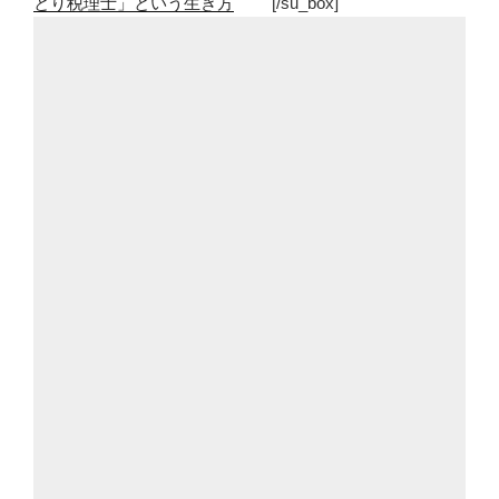
とり税理士」という生き方
[/su_box]