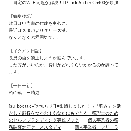
・
自宅のWi-Fi問題が解決！TP-Link Archer C5400が最強
【編集後記】
昨日は申告書の作成を中心に。
最近はスタバよりタリーズ派。
なんとなくの雰囲気で。。
【イクメン日記】
長男の歯を矯正しようか悩んでいます。
した方がいいのか、費用がどれくらいかかるのか調べて
ます。
【一日一新】
柏の葉 三崎港
[su_box title="お知らせ"] ■出版しました！→
「強み」を活
かして顧客をつかむ！あなたにもできる 税理士のため
のセルフブランディング実践ブック
・
個人事業者の税
務調査対応ケーススタディ
・
個人事業者・フリーラ