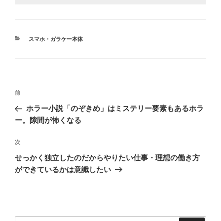
カ
スマホ・ガラケー本体
テ
ゴ
リ
ー
投
前
前
稿
の
ホラー小説「のぞきめ」はミステリー要素もあるホラ
ナ
投
ー。隙間が怖くなる
ビ
稿
ゲ
次
次
の
ー
せっかく独立したのだからやりたい仕事・理想の働き方
投
シ
ができているかは意識したい
稿
ョ
ン