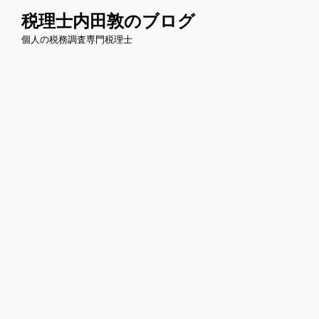
コ
税理士内田敦のブログ
ン
個人の税務調査専門税理士
テ
ン
ツ
へ
ス
キ
ッ
プ