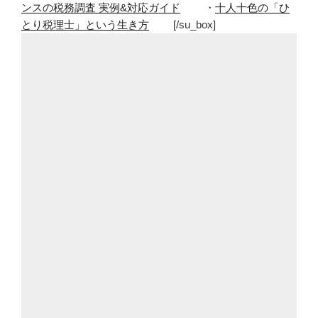
ンスの税務調査 実例&対応ガイド
・
十人十色の「ひ
とり税理士」という生き方
[/su_box]