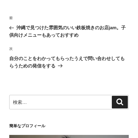
リ
ー
投
前
前
稿
の
沖縄で見つけた雰囲気のいい鉄板焼きのお店jam。子
ナ
投
供向けメニューもあっておすすめ
ビ
稿
ゲ
次
次
の
ー
自分のことをわかってもらったうえで問い合わせしても
投
シ
らうための発信をする
稿
ョ
ン
検
検
索
索:
簡単なプロフィール