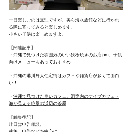
一日楽しむのは無理ですが、美ら海水族館などに行かれ
る際に寄ってみると楽しめます。
小さい子供は楽しめますよ。
【関連記事】
・
沖縄で見つけた雰囲気のいい鉄板焼きのお店jam。子供
向けメニューもあっておすすめ
・
沖縄の港川外人住宅街はカフェや雑貨店が多くて面白
い！
・
沖縄で見つけた良いカフェ。洞窟内のケイブカフェ・
海が見える絶景の浜辺の茶屋
【編集後記】
昨日は申告相談。
執筆、申告などを中心に。