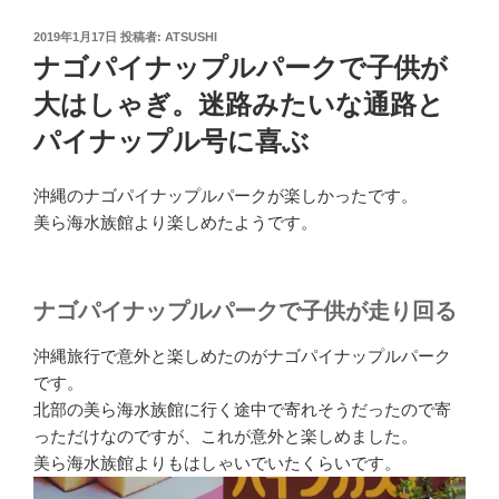
投
2019年1月17日
投稿者:
ATSUSHI
稿
ナゴパイナップルパークで子供が
日:
大はしゃぎ。迷路みたいな通路と
パイナップル号に喜ぶ
沖縄のナゴパイナップルパークが楽しかったです。
美ら海水族館より楽しめたようです。
ナゴパイナップルパークで子供が走り回る
沖縄旅行で意外と楽しめたのがナゴパイナップルパーク
です。
北部の美ら海水族館に行く途中で寄れそうだったので寄
っただけなのですが、これが意外と楽しめました。
美ら海水族館よりもはしゃいでいたくらいです。