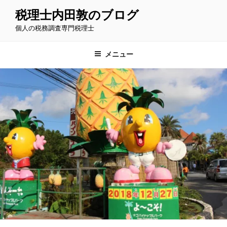
コ
税理士内田敦のブログ
ン
個人の税務調査専門税理士
テ
ン
ツ
メニュー
へ
ス
キ
ッ
プ