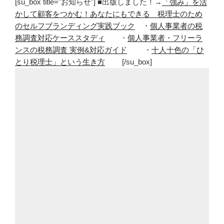
[su_box title="お知らせ"] ■出版しました！→
「強み」を活
かして顧客をつかむ！あなたにもできる 税理士のため
のセルフブランディング実践ブック
・
個人事業者の税
務調査対応ケーススタディ
・
個人事業者・フリーラ
ンスの税務調査 実例&対応ガイド
・
十人十色の「ひ
とり税理士」という生き方
[/su_box]