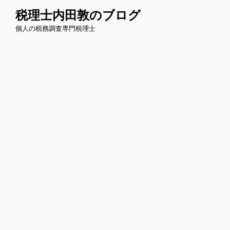
コ
税理士内田敦のブログ
ン
個人の税務調査専門税理士
テ
ン
ツ
へ
ス
キ
ッ
プ