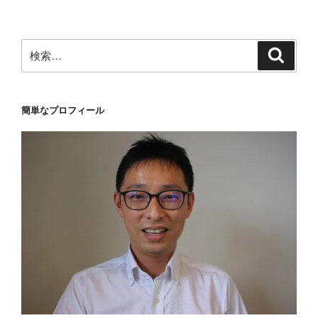
ョ
ン
検
検
索
索:
簡単なプロフィール