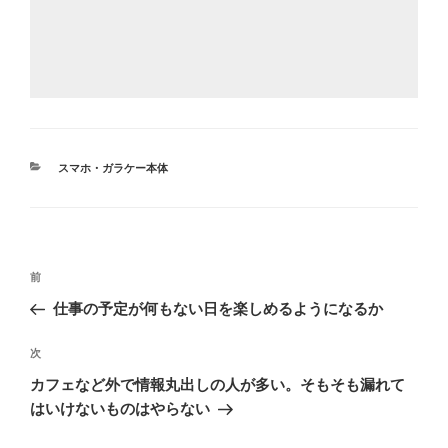
カ
スマホ・ガラケー本体
テ
ゴ
リ
ー
投
前
前
稿
の
仕事の予定が何もない日を楽しめるようになるか
ナ
投
ビ
稿
次
次
ゲ
の
カフェなど外で情報丸出しの人が多い。そもそも漏れて
投
ー
はいけないものはやらない
稿
シ