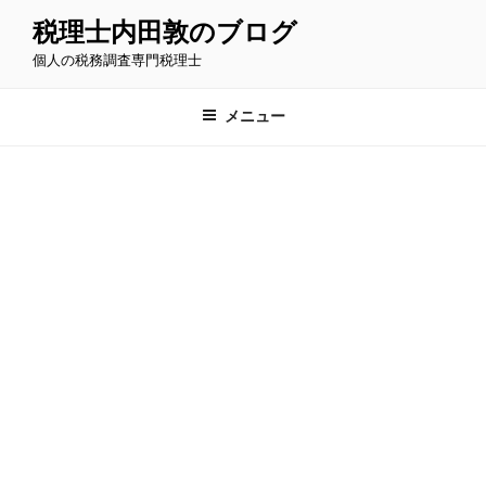
コ
税理士内田敦のブログ
ン
個人の税務調査専門税理士
テ
ン
ツ
メニュー
へ
ス
キ
ッ
プ