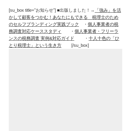
[su_box title="お知らせ"] ■出版しました！→
「強み」を活
かして顧客をつかむ！あなたにもできる 税理士のため
のセルフブランディング実践ブック
・
個人事業者の税
務調査対応ケーススタディ
・
個人事業者・フリーラ
ンスの税務調査 実例&対応ガイド
・
十人十色の「ひ
とり税理士」という生き方
[/su_box]