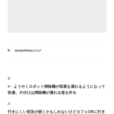
カ
WORDPRESSブログ
テ
ゴ
リ
ー
投
前
前
稿
の
ようやくロボット掃除機が部屋を通れるようになって
ナ
投
快適。片付けは掃除機が通れる道を作る
ビ
稿
ゲ
次
次
の
ー
行きにくい状況が続くかもしれないけどカフェOBに行き