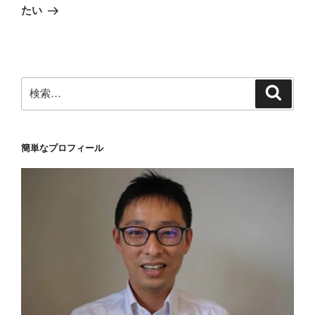
投
シ
たい
稿
ョ
ン
検
検
索
索:
簡単なプロフィール